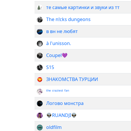
те самые картинки и звуки из тт
The n!cks dungeons
в вн не любят
à l'unisson.
Coupel💜
S15
ЗНАКОМСТВА ТУРЦИИ
ᵗʰᵉ ᶜʳᵃᶻⁱᵉˢᵗ ᶠᵃⁿ
Логово монстра
👽RUANDJI👽
oldfilm