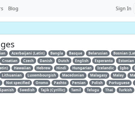
rs
Blog
Sign In
ages
ian
Azerbaijani (Latin)
Bangla
Basque
Belarusian
Bosnian (La
Croatian
Czech
Danish
Dutch
English
Esperanto
Estonian
atin)
Hawaiian
Hebrew
Hindi
Hungarian
Icelandic
Igbo
Lithuanian
Luxembourgish
Macedonian
Malagasy
Malay
Ma
Not specified
Oromo
Pashto
Persian
Polish
Portuguese
Spanish
Swedish
Tajik (Cyrillic)
Tamil
Telugu
Thai
Turkish