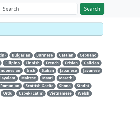
Search
tin)
Bulgarian
Burmese
Catalan
Cebuano
Filipino
Finnish
French
Frisian
Galician
Indonesian
Irish
Italian
Japanese
Javanese
layalam
Maltese
Maori
Marathi
Romanian
Scottish Gaelic
Shona
Sindhi
Urdu
Uzbek (Latin)
Vietnamese
Welsh