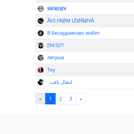
𝐇̷𝐄̷̚𝐑͢𝐎̸𝐈̲𝐍̷̸
ÃVS FRØM LÊØÑØVÂ
В Бескудниково любят
[94:5]??
лягуша
Toy
‌ ‌ ‌انتقال یافت
«
1
2
3
»