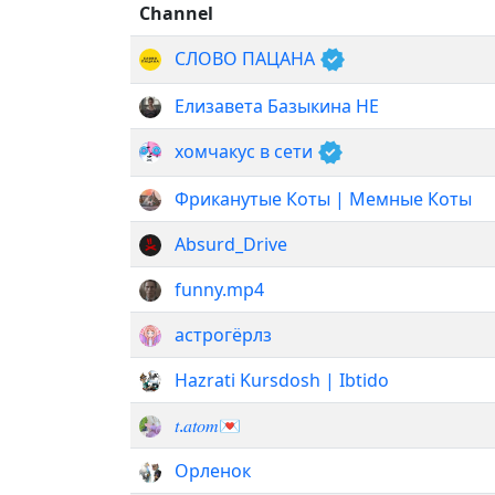
Channel
СЛОВО ПАЦАНА
Елизавета Базыкина НЕ
хомчакус в сети
Фриканутые Коты | Мемные Коты
Absurd_Drive
funny.mp4
астрогёрлз
Hazrati Kursdosh | Ibtido
𝑡.𝑎𝑡𝑜𝑚💌
Орленок