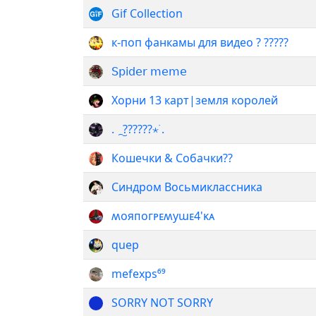
Gif Collection
к‐поп фанкамы для видео ? ?????
𝖲𝗉𝗂𝖽𝖾𝗋 𝗆𝖾𝗆𝖾
Хорни 13 карт|земля королей
‌‌.‌‌‌‌‌‌ ‌‌ ‌‌‌ ‌︪︩??????⋆ ࣪.
Кошечки & Собачки??
Синдром Восьмиклассника
ʍояᴨоᴦᴩᴇʍуɯᴇ4'ᴋᴀ️
quep
mefexps⁶⁹
SORRY NOT SORRY