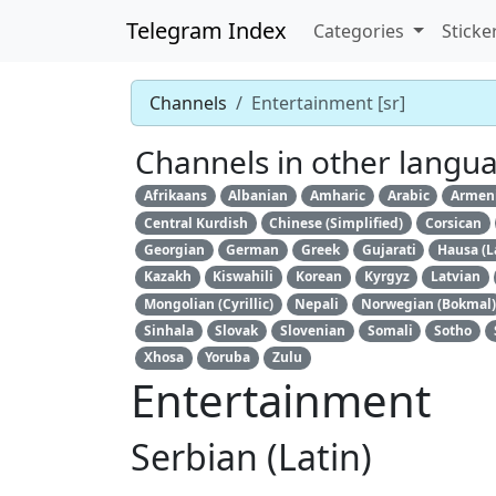
Telegram Index
Categories
Sticke
Channels
Entertainment [sr]
Channels in other langu
Afrikaans
Albanian
Amharic
Arabic
Armen
Central Kurdish
Chinese (Simplified)
Corsican
Georgian
German
Greek
Gujarati
Hausa (L
Kazakh
Kiswahili
Korean
Kyrgyz
Latvian
Mongolian (Cyrillic)
Nepali
Norwegian (Bokmal)
Sinhala
Slovak
Slovenian
Somali
Sotho
Xhosa
Yoruba
Zulu
Entertainment
Serbian (Latin)