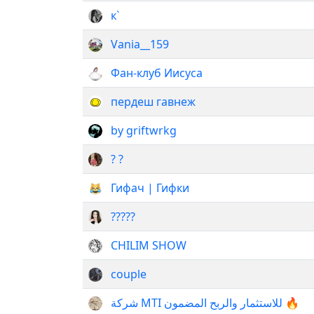
к`
Vania__159
Фан-клуб Иисуса
пердеш гавнеж
by griftwrkg
? ?
Гифач | Гифки
?????
CHILIM SHOW
couple
شركة MTI للاستثمار والربح المضمون 🔥