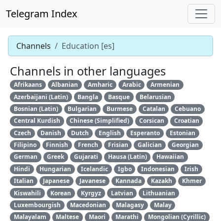
Telegram Index
Channels
Education [es]
Channels in other languages
Afrikaans
Albanian
Amharic
Arabic
Armenian
Azerbaijani (Latin)
Bangla
Basque
Belarusian
Bosnian (Latin)
Bulgarian
Burmese
Catalan
Cebuano
Central Kurdish
Chinese (Simplified)
Corsican
Croatian
Czech
Danish
Dutch
English
Esperanto
Estonian
Filipino
Finnish
French
Frisian
Galician
Georgian
German
Greek
Gujarati
Hausa (Latin)
Hawaiian
Hindi
Hungarian
Icelandic
Igbo
Indonesian
Irish
Italian
Japanese
Javanese
Kannada
Kazakh
Khmer
Kiswahili
Korean
Kyrgyz
Latvian
Lithuanian
Luxembourgish
Macedonian
Malagasy
Malay
Malayalam
Maltese
Maori
Marathi
Mongolian (Cyrillic)