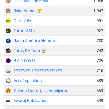
Discípulos de Emaús
1,056
Ryke Hamer 🏆
1,047
Diario16+
991
Tutorial Mix
927
Radio América Honduras
780
Fotos De Todo 🤯
742
B A R O O D
725
?????????́? ? ???????????? ????
716
Art of speaking
589
Galería Quirúrgica Ameijeiras
553
Swaraj Publication
539