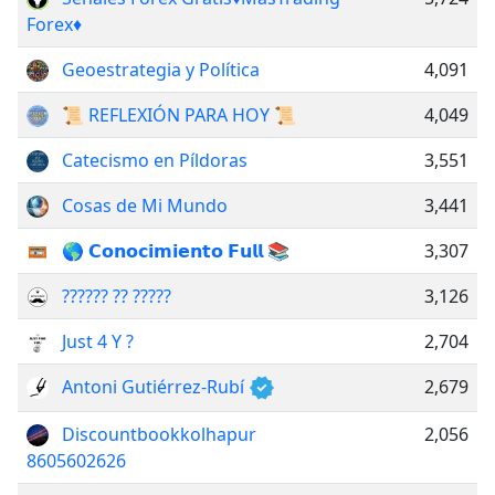
Forex♦️
Geoestrategia y Política
4,091
📜 REFLEXIÓN PARA HOY 📜
4,049
Catecismo en Píldoras
3,551
Cosas de Mi Mundo
3,441
🌎 𝗖𝗼𝗻𝗼𝗰𝗶𝗺𝗶𝗲𝗻𝘁𝗼 𝗙𝘂𝗹𝗹 📚
3,307
?????? ?? ?????
3,126
Just 4 Y ?
2,704
Antoni Gutiérrez-Rubí
2,679
Discountbookkolhapur
2,056
8605602626