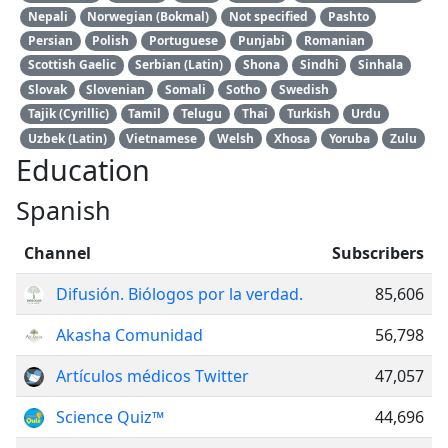
Nepali
Norwegian (Bokmal)
Not specified
Pashto
Persian
Polish
Portuguese
Punjabi
Romanian
Scottish Gaelic
Serbian (Latin)
Shona
Sindhi
Sinhala
Slovak
Slovenian
Somali
Sotho
Swedish
Tajik (Cyrillic)
Tamil
Telugu
Thai
Turkish
Urdu
Uzbek (Latin)
Vietnamese
Welsh
Xhosa
Yoruba
Zulu
Education
Spanish
Channel
Subscribers
Difusión. Biólogos por la verdad.
85,606
Akasha Comunidad
56,798
Artículos médicos Twitter
47,057
Science Quiz™
44,696