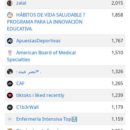
zalal
2,015
HÁBITOS DE VIDA SALUDABLE ?
1,858
PROGRAMA PARA LA INNOVACIÓN
EDUCATIVA.
ApuestasDeportivas
1,767
American Board of Medical
1,510
Specialties
˒ ᷂نضر عينه༯ .
1,326
CAF
1,265
tiktoks i liked recently
1,239
C1b3rWall
1,179
Enfermería Intensiva Top🔝
1,159