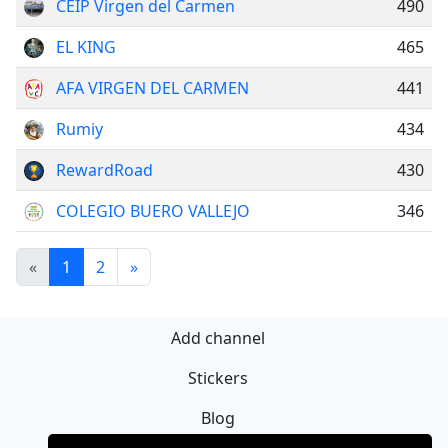
CEIP Virgen del Carmen
490
EL KING
465
AFA VIRGEN DEL CARMEN
441
Rumiy
434
RewardRoad
430
COLEGIO BUERO VALLEJO
346
«
1
2
»
Add channel
Stickers
Blog