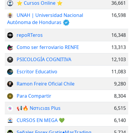
⭐️ Cursos Online ⭐️
36,661
UNAH | Universidad Nacional
16,598
Autónoma de Honduras
repoRTeros
16,348
Como ser ferroviario RENFE
13,313
PSICOLOGÍA COGNITIVA
12,103
Escritor Educativo
11,083
Ramon Freire Oficial Chile
9,280
Para Compartir
8,304
📢🔥 Nσтιcιαѕ Pluѕ
6,515
CURSOS EN MEGA 💚
6,140
Señales Forex Gratis♦️MasTrading
5,724