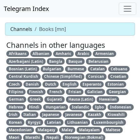
Telegram Index
Channels
Books [mn]
Channels in other languages
Afrikaans
Albanian
Amharic
Arabic
Armenian
Azerbaijani (Latin)
Bangla
Basque
Belarusian
Bosnian (Latin)
Bulgarian
Burmese
Catalan
Cebuano
Central Kurdish
Chinese (Simplified)
Corsican
Croatian
Czech
Danish
Dutch
English
Esperanto
Estonian
Filipino
Finnish
French
Frisian
Galician
Georgian
German
Greek
Gujarati
Hausa (Latin)
Hawaiian
Hebrew
Hindi
Hungarian
Icelandic
Igbo
Indonesian
Irish
Italian
Japanese
Javanese
Kazakh
Kiswahili
Korean
Kyrgyz
Latvian
Lithuanian
Luxembourgish
Macedonian
Malagasy
Malay
Malayalam
Maltese
Maori
Marathi
Nepali
Norwegian (Bokmal)