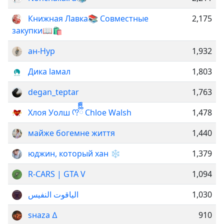
Книжная Лавка📚 Совместные
2,175
закупки📖🛍
ан-Нур
1,932
Дика lамал
1,803
degan_teptar
1,763
Хлоя Уолш ᡣ?ྀིྀིྀི Chloe Walsh
1,478
майже богемне життя
1,440
юджин, который хан ❄️
1,379
R-CARS | GTA V
1,094
الياقوت النفيس
1,030
ѕнaza ∆
910