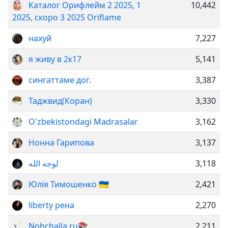
Каталог Орифлейм 2 2025, 1
10,442
2025, скоро 3 2025 Oriflame
нахуй
7,227
я живу в 2к17
5,141
сингаттаме дог.
3,387
Таджвид(Коран)
3,330
O'zbekistondagi Madrasalar
3,162
Нонна Гарипова
3,137
لوجه الله
3,118
Юлія Тимошенко 🇺🇦
2,421
liberty рена
2,270
Nohchalla.ru📚
2,211