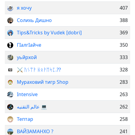
я хочу
407
Солихь Дишно
388
Tips&Tricks by Vudek [dobri]
369
ГӀалгӀайче
350
уьйрхой
333
⚔️ ᚢᛊᛠᚹ ᚺᛟᚹᛖᛋᛈ.??
328
Мураховий тигр Shop
283
Intensive
263
عالم التقنيه 💻
262
Тептар
258
ВАЙЗАМАНХО ?
241