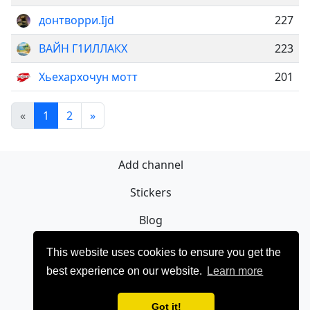
донтворри.Ijd
227
ВАЙН Г1ИЛЛАКХ
223
Хьехархочун мотт
201
«
1
2
»
Add channel
Stickers
Blog
Sign Up
This website uses cookies to ensure you get the
best experience on our website.
Learn more
Privacy policy
Contact
Got it!