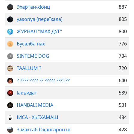
Эхартан-хlонц
887
yasonya (переїхала)
805
ЖУРНАЛ "МАХ ДУГ"
800
Бусалба нах
776
SINTEME DOG
734
TAALLUM ?
720
? ???? ???? ?? ????? ?️‍??️‍⚧️??
640
lакъидат
539
HANBALI MEDIA
531
IИСА - ХЬЕХАМАШ
484
3-мактаб Оҳангарон ш
428