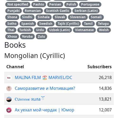
Not specified
Pashto
Persian
Polish
Portuguese
Punjabi
Romanian
Scottish Gaelic
Serbian (Latin)
Shona
Sindhi
Sinhala
Slovak
Slovenian
Somali
Sotho
Spanish
Swedish
Tajik (Cyrillic)
Tamil
Telugu
Thai
Turkish
Urdu
Uzbek (Latin)
Vietnamese
Welsh
Xhosa
Yoruba
Zulu
Books
Mongolian (Cyrillic)
Channel
Subscribers
MALINA FILM 🏖 MARVEL/DC
26,218
Саморазвитие и Мотивация?
14,836
Ⲥυⲏⲧⲉⲙⲉ xuла ོ
13,821
Ах уехал мой чердак | Юмор
12,007