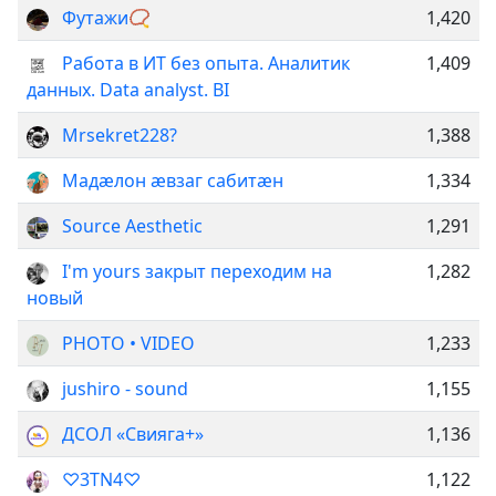
Футажи📿
1,420
Работа в ИТ без опыта. Аналитик
1,409
данных. Data analyst. BI
Mrsekret228?
1,388
Мадӕлон ӕвзаг сабитæн
1,334
Source Aesthetic
1,291
I'm yours закрыт переходим на
1,282
новый
PHOTO • VIDEO
1,233
jushiro - sound
1,155
ДСОЛ «Свияга+»
1,136
♡3TN4♡
1,122