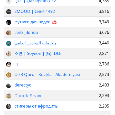
QCL | Qazaqstan CS2
4,385
2MOOD | Синя 1492
3,816
футажи для видео.♨️
3,749
LenS_BonuS
3,676
ملخصات السادس العلمي
3,440
소연 | Soyeon | (G)I-DLE
2,871
lis
2,786
OʻzR Qurolli Kuchlari Akademiyasi
2,573
derectyd.
2,403
𝙲𝚑𝚎𝚌𝚔 𝚂𝚌𝚊𝚖
2,293
стикеры от афродиты
2,205