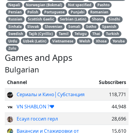
Nepali
Norwegian (Bokmal)
Not specified
Pashto
Persian
Polish
Portuguese
Punjabi
Romanian
Russian
Scottish Gaelic
Serbian (Latin)
Shona
Sindhi
Sinhala
Slovak
Slovenian
Somali
Sotho
Spanish
Swedish
Tajik (Cyrillic)
Tamil
Telugu
Thai
Turkish
Urdu
Uzbek (Latin)
Vietnamese
Welsh
Xhosa
Yoruba
Zulu
Games and Apps
Bulgarian
Channel
Subscribers
Сериалы и Кино│Субстанция
118,771
VN SHABLON ?❤️
44,948
Есаул госсип герл
28,696
Вакансии и Стажировки от
15,610