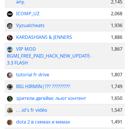
any.
2,145
ICOMP_UZ
2,068
Vyzualcheats
1,936
KARDASHIANS & JENNERS
1,886
VIP MOD
1,867
BGMI_FREE_PAID_HACK_NEW_UPDATE-
3.3 FLASH
tutorial fr drive
1,807
BIG HIRMIN|??? ?????????
1,749
зрители двгеймс льют контент
1,650
. . .id's fr vïdéo
1,547
dota 2 в схемах и мемах
1,491