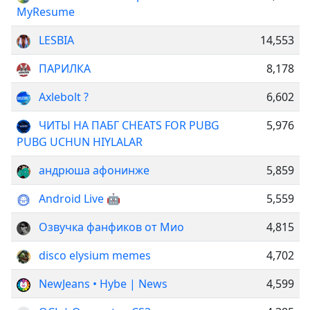
MyResume
LESBIA
14,553
ПАРИЛКА
8,178
Axlebolt ?
6,602
ЧИТЫ НА ПАБГ CHEATS FOR PUBG
5,976
PUBG UCHUN HIYLALAR
андрюша афонинже
5,859
Android Live 🤖
5,559
Озвучка фанфиков от Мио
4,815
disco elysium memes
4,702
NewJeans • Hybe | News
4,599