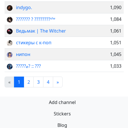
indygo.
1,090
??????? ? ????????ˢᶠʷ
1,084
Ведьмак | The Witcher
1,061
стикеры с к-поп
1,051
нипон
1,045
?????ℴ? :: ???
1,033
«
1
2
3
4
»
Add channel
Stickers
Blog