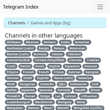
Telegram Index
Channels
Games and Apps [bg]
Channels in other languages
Afrikaans
Albanian
Amharic
Arabic
Armenian
Azerbaijani (Latin)
Bangla
Basque
Belarusian
Bosnian (Latin)
Burmese
Catalan
Cebuano
Central Kurdish
Chinese (Simplified)
Corsican
Croatian
Czech
Danish
Dutch
English
Esperanto
Estonian
Filipino
Finnish
French
Frisian
Galician
Georgian
German
Greek
Gujarati
Hausa (Latin)
Hawaiian
Hindi
Hungarian
Icelandic
Igbo
Indonesian
Irish
Italian
Japanese
Javanese
Kannada
Kazakh
Khmer
Kiswahili
Korean
Kyrgyz
Lao
Latvian
Lithuanian
Luxembourgish
Macedonian
Malagasy
Malay
Malayalam
Maltese
Maori
Marathi
Mongolian (Cyrillic)