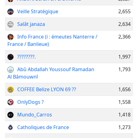
Veille Stratégique
2,655
Salât janaza
2,634
Info France (ℹ️ : émeutes Nanterre /
2,366
France / Banlieue)
????????.️
1,997
Abû Abdallah Youssouf Ramadan
1,793
Al Bâmouwnî
COFFEE Belize LYON 69 ??
1,656
OnlyDogs ?
1,558
Mundo_Carros
1,418
Catholiques de France
1,273