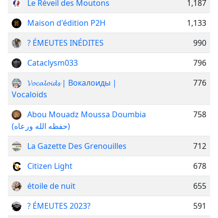
Le Réveil des Moutons
1,187
Maison d'édition P2H
1,133
? ÉMEUTES INÉDITES
990
Cataclysm033
796
𝓥𝓸𝓬𝓪𝓵𝓸𝓲𝓭𝓼 | Вокалоиды |
776
Vocaloids
Abou Mouadz Moussa Doumbia
758
(حفظه الله ورعاه)
La Gazette Des Grenouilles
712
Citizen Light
678
étoile de nuit
655
? ÉMEUTES 2023?
591