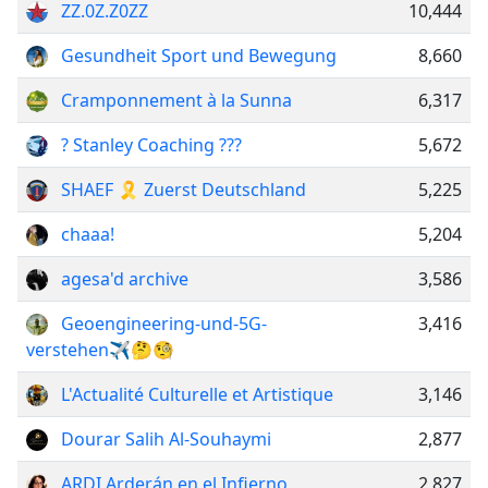
ZZ.0Z.Z0ZZ
10,444
Gesundheit Sport und Bewegung
8,660
Cramponnement à la Sunna
6,317
? Stanley Coaching ??‍?
5,672
SHAEF 🎗 Zuerst Deutschland
5,225
chaaa!
5,204
agesa'd archive
3,586
Geoengineering-und-5G-
3,416
verstehen✈️🤔🧐
L'Actualité Culturelle et Artistique
3,146
Dourar Salih Al-Souhaymi
2,877
ARDI Arderán en el Infierno
2,827