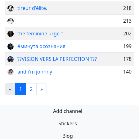
tireur d'élite.
218
213
the feminine urge †
202
#минута осознания
199
??VISION VERS LA PERFECTION ???
178
and i'm johnny
140
«
1
2
»
Add channel
Stickers
Blog