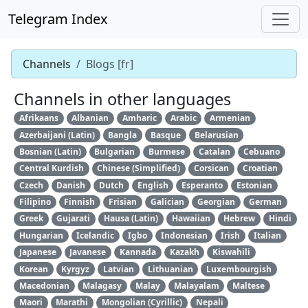
Telegram Index
Channels
Blogs [fr]
Channels in other languages
Afrikaans
Albanian
Amharic
Arabic
Armenian
Azerbaijani (Latin)
Bangla
Basque
Belarusian
Bosnian (Latin)
Bulgarian
Burmese
Catalan
Cebuano
Central Kurdish
Chinese (Simplified)
Corsican
Croatian
Czech
Danish
Dutch
English
Esperanto
Estonian
Filipino
Finnish
Frisian
Galician
Georgian
German
Greek
Gujarati
Hausa (Latin)
Hawaiian
Hebrew
Hindi
Hungarian
Icelandic
Igbo
Indonesian
Irish
Italian
Japanese
Javanese
Kannada
Kazakh
Kiswahili
Korean
Kyrgyz
Latvian
Lithuanian
Luxembourgish
Macedonian
Malagasy
Malay
Malayalam
Maltese
Maori
Marathi
Mongolian (Cyrillic)
Nepali