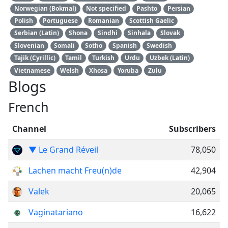
Norwegian (Bokmal)
Not specified
Pashto
Persian
Polish
Portuguese
Romanian
Scottish Gaelic
Serbian (Latin)
Shona
Sindhi
Sinhala
Slovak
Slovenian
Somali
Sotho
Spanish
Swedish
Tajik (Cyrillic)
Tamil
Turkish
Urdu
Uzbek (Latin)
Vietnamese
Welsh
Xhosa
Yoruba
Zulu
Blogs
French
Channel
Subscribers
▼ Le Grand Réveil
78,050
Lachen macht Freu(n)de
42,904
Valek
20,065
Vaginatariano
16,622