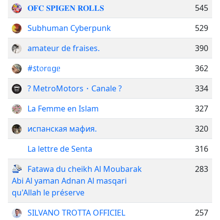
𝐎𝐅𝐂 𝐒𝐏𝐈𝐆𝐄𝐍 𝐑𝐎𝐋𝐋𝐒
545
Subhuman Cyberpunk
529
amateur de fraises.
390
#𐒖𝗍᥆rᥲցᥱ
362
? MetroMotors・Canale ?
334
La Femme en Islam
327
испанская мафия.
320
La lettre de Senta
316
Fatawa du cheikh Al Moubarak
283
Abi Al yaman Adnan Al masqari
qu'Allah le préserve
SILVANO TROTTA OFFICIEL
257