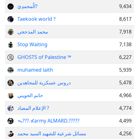
الُمحمدِيَ?
9,434
Taekook world ?
8,617
محمد المذحجي
7,918
Stop Waiting
7,138
GHOSTS of Palestine ™️
6,227
muhamed laith
5,939
دروس عسكرية للمجاهدين
5,478
حاتم الحويني
4,966
الإعلام المضاد ?
4,774
ᯓ???.⊀army ALMARD.?????
4,499
مسائل شرعية للشهيد السيد محمد
4,256