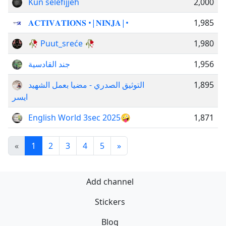
Kun selefijjeh
2,000
𝐀𝐂𝐓𝐈𝐕𝐀𝐓𝐈𝐎𝐍𝐒 ​​​​•|𝐍𝐈𝐍𝐉𝐀|​​​​•
1,985
🥀 Puut_sreće 🥀
1,980
جند القادسية
1,956
التوثيق الصدري - مضيا بعمل الشهيد
1,895
ايسر
English World 3sec 2025🤪
1,871
«
1
2
3
4
5
»
Add channel
Stickers
Blog