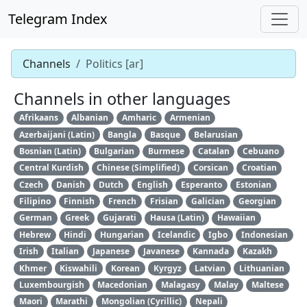
Telegram Index
Channels
Politics [ar]
Channels in other languages
Afrikaans
Albanian
Amharic
Armenian
Azerbaijani (Latin)
Bangla
Basque
Belarusian
Bosnian (Latin)
Bulgarian
Burmese
Catalan
Cebuano
Central Kurdish
Chinese (Simplified)
Corsican
Croatian
Czech
Danish
Dutch
English
Esperanto
Estonian
Filipino
Finnish
French
Frisian
Galician
Georgian
German
Greek
Gujarati
Hausa (Latin)
Hawaiian
Hebrew
Hindi
Hungarian
Icelandic
Igbo
Indonesian
Irish
Italian
Japanese
Javanese
Kannada
Kazakh
Khmer
Kiswahili
Korean
Kyrgyz
Latvian
Lithuanian
Luxembourgish
Macedonian
Malagasy
Malay
Maltese
Maori
Marathi
Mongolian (Cyrillic)
Nepali