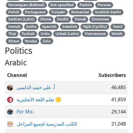
Norwegian (Bokmal)
Not specified
Pashto
Persian
Polish
Portuguese
Punjabi
Romanian
Scottish Gaelic
Serbian (Latin)
Shona
Sindhi
Slovak
Slovenian
Somali
Sotho
Spanish
Swedish
Tajik (Cyrillic)
Tamil
Thai
Turkish
Urdu
Uzbek (Latin)
Vietnamese
Welsh
Xhosa
Yoruba
Zulu
Politics
Arabic
Channel
Subscribers
أ. علي حميد الدليمي
46,485
تعلم اللغة الانجليزية 🟡
41,859
For Mo.
29,144
الكتب المدرسية لجميع المراحل
21,048