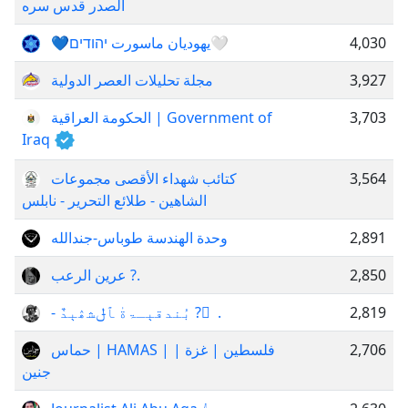
الصدر قدس سره
💙یهودیان ماسورت יהודים🤍
4,030
مجلة تحليلات العصر الدولية
3,927
الحكومة العراقية | Government of
3,703
Iraq
كتائب شهداء الأقصى مجموعات
3,564
الشاهين - طلائع التحرير - نابلس
وحدة الهندسة طوباس-جندالله
2,891
عرين الرعب ?.
2,850
- بُندقېـۃةٰ ﭑݪشۿېدٌ ? ِ .
2,819
حماس | HAMAS | فلسطین | غزة |
2,706
جنین