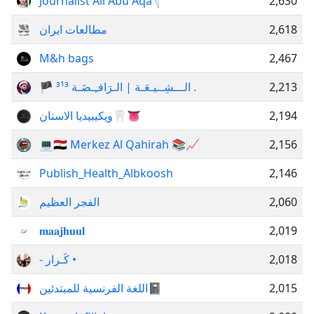
Journalist Ali Abu Aqa 𓂆
2,630
مطالعات ايران
2,618
M&h bags
2,467
🏴 الـــشِــيـعَـة | الـرَافـِـضَـة ³¹³ .
2,213
ويكيبيديا الاسنان🦷👅
2,194
💻🇪🇬 Merkez Al Qahirah 📚📈
2,156
Publish_Health_Albkoosh
2,146
الفجر العظيم
2,060
𝐦𝐚𝐚𝐣𝐡𝐮𝐮𝐥
2,019
- کَـرار •
2,018
اللغة الفرنسية للمبتدئين📓
2,015