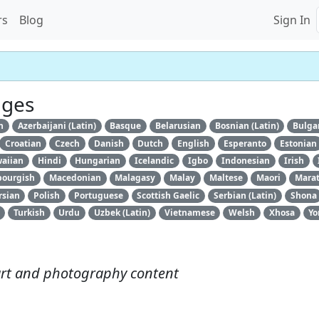
rs
Blog
Sign In
ages
n
Azerbaijani (Latin)
Basque
Belarusian
Bosnian (Latin)
Bulga
Croatian
Czech
Danish
Dutch
English
Esperanto
Estonian
aiian
Hindi
Hungarian
Icelandic
Igbo
Indonesian
Irish
ourgish
Macedonian
Malagasy
Malay
Maltese
Maori
Marat
rsian
Polish
Portuguese
Scottish Gaelic
Serbian (Latin)
Shona
Turkish
Urdu
Uzbek (Latin)
Vietnamese
Welsh
Xhosa
Yo
art and photography content