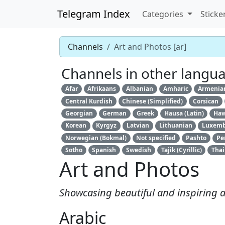
Telegram Index
Categories
Sticke
Channels
Art and Photos [ar]
Channels in other langu
Afar
Afrikaans
Albanian
Amharic
Armenia
Central Kurdish
Chinese (Simplified)
Corsican
Georgian
German
Greek
Hausa (Latin)
Haw
Korean
Kyrgyz
Latvian
Lithuanian
Luxemb
Norwegian (Bokmal)
Not specified
Pashto
Pe
Sotho
Spanish
Swedish
Tajik (Cyrillic)
Thai
Art and Photos
Showcasing beautiful and inspiring 
Arabic