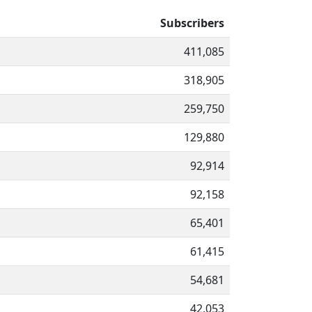
Subscribers
411,085
318,905
259,750
129,880
92,914
92,158
65,401
61,415
54,681
42,053