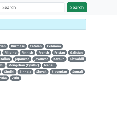
Search
rian
Burmese
Catalan
Cebuano
Filipino
Finnish
French
Frisian
Galician
Italian
Japanese
Javanese
Kazakh
Kiswahili
hi
Mongolian (Cyrillic)
Nepali
Sindhi
Sinhala
Slovak
Slovenian
Somali
ruba
Zulu