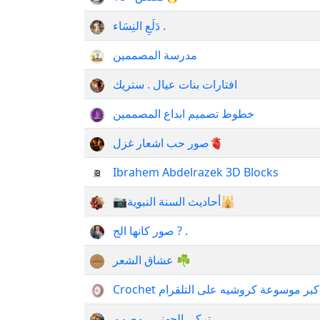
دَلَعِ النِسَاء .
مدرسة المصممين
افتارات بنات عيال . ستريك
خطوط تصميم ابداع المصممين
صور حب اشعار غزل🫀
Ibrahem Abdelrazek 3D Blocks
📷أحاديث السنة النبوية🕌
صور كانها الج ? .
عشاق الشعر ☘️
Crochet بر موسوعة كروشيه على التلقرام
تركي الجهني ..مصمم