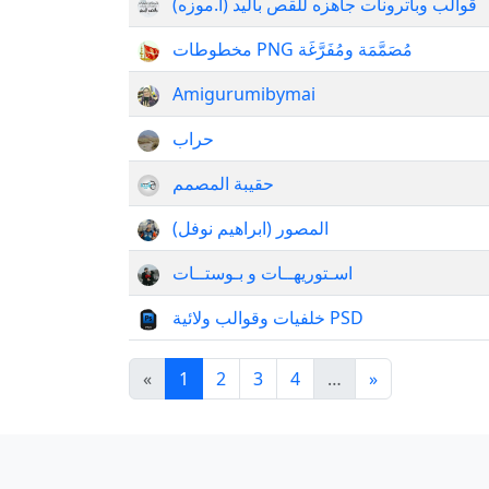
قوالب وباترونات جاهزه للقص باليد (أ.موزه)
مخطوطات PNG مُصَمَّمَة ومُفَرَّغَة
Amigurumibymai
حراب
حقيبة المصمم
المصور (ابراهيم نوفل)
اسـتوريهــات و بـوستــات
خلفيات وقوالب ولائية PSD
«
1
2
3
4
…
»