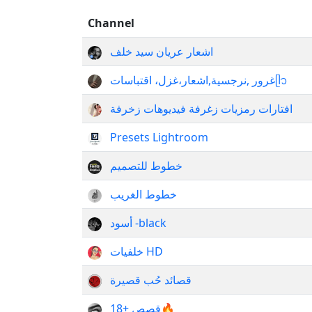
Channel
اشعار عريان سيد خلف
غرور ,نرجسية,اشعار،غزل، اقتباساتᥫ᭡
افتارات رمزيات زغرفة فيديوهات زخرفة
Presets Lightroom
خطوط للتصميم
خطوط الغريب
أسود -black
خلفيات HD
قصائد حُب قصيرة
قصص +18🔥