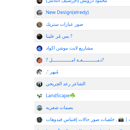
محمود درويش (الإرشيف الكامل)
New Design(elredy)
صور عبارات ستريك
بس مُر علينا ?
مشاريع لايت موشن اكواد
? دمــــــــــعـة امـــــــــــــل?
˼‏ مُبهر ˹‏
الشاعر رعد الچريخي
LandScape☘️
بصمات شعريه
 | 📸 . خلفيات صور حالات إقتباس فيدوهات