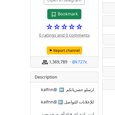
Open in telegram
Bookmark
☆☆☆☆☆
0 ratings and 0 comments
⚑ Report channel
1,369,789
@k727x
Description
ارسلو حصرياتكم  ⬅️  @kalfnn
للإعلانات للتواصل ⬅️ @kalfnn
ليس لدي اي قناة أخرى جميعهم 