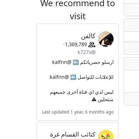
We recommend to
visit
كالفن
1,369,789
@k727x
ارسلو حصرياتكم ⬅️ @kalfnn
للإعلانات للتواصل ⬅️ @kalfnn
ليس لدي اي قناة أخرى جميعهم
منتحلين ⚠️
Last updated 1 year, 6 months ago
كتائب القسام غزة