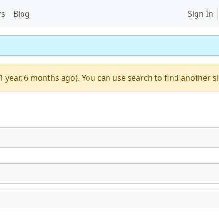
rs
Blog
Sign In
1 year, 6 months ago). You can use search to find another s