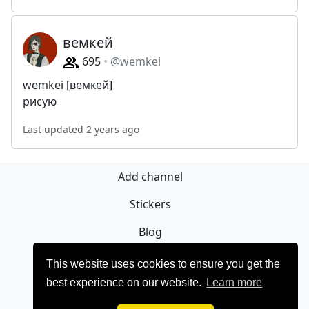
вемкей
695
@wemkei
wemkei [вемкей]
рисую
Last updated 2 years ago
Add channel
Stickers
Blog
Sign Up
This website uses cookies to ensure you get the
best experience on our website.
Learn more
Privacy policy