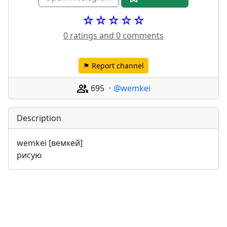
☆☆☆☆☆
0 ratings and 0 comments
⚑ Report channel
695
@wemkei
Description
wemkei [вемкей]
рисую