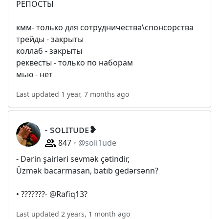
РЕПОСТЫ
кмм- только для сотрудничества\спонсорства
трейды - закрыты
коллаб - закрыты
реквесты - только по наборам
мью - нет
Last updated 1 year, 7 months ago
- sᴏʟɪᴛᴜᴅᴇ❥︎
847
@soli1ude
- Dərin şairləri sevmək çətindir,
Üzmək bacarmasan, batıb gedərsənn?
• ???????- @Rafiq13?
Last updated 2 years, 1 month ago