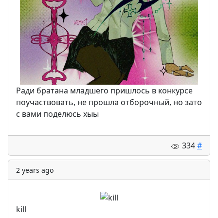
Ради братана младшего пришлось в конкурсе
поучаствовать, не прошла отборочный, но зато
с вами поделюсь хыы
334
#
2 years ago
kill