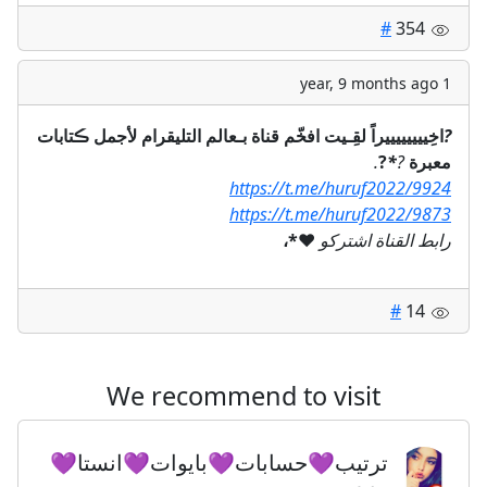
#
354
1 year, 9 months ago
اخِييييييييراً لقِـيت افخّم قناة بـعالم التليقرام لأجمل ڪتابات
?
.
?
*
?
معبرة
https://t.me/huruf2022/9924
‏
https://t.me/huruf2022/9873
*،
♥️
رابط القناة اشتركو
#
14
We recommend to visit
ترتيب💜حسابات💜بايوات💜انستا💜