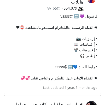
هايلات
@vv_65
554,079
لـ تمويل 💜 🔚 @vssss
✹ القناة الرسمية عالتلڪرام استمتعو بالمشاهده 📮♥️
•┊رمزيات 📷
•┊اقتباسات 📖
•┊فيديوهات 📽
•┊اغاني 🎧
• رابط القناة 💙🔚 @ssssv
✹ القنـاه الاولئ علئ التليڪرام والباقي تقليد 💞💞
Last updated 1 year, 5 months ago
اقتباسات، خلفيات، كلام حب ، خواطر