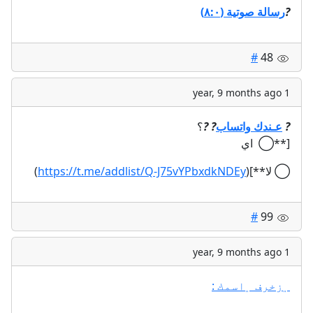
رسالة صوتية (٨:٠)
?
#
48
1 year, 9 months ago
؟
?
?
عـندك واتساب
?️
[**◯ اي
)
https://t.me/addlist/Q-J75vYPbxdkNDEy
◯ لا**](
#
99
1 year, 9 months ago
﮼زخرف ﮼اسمك :