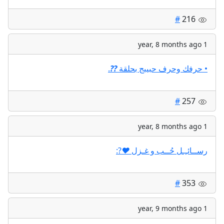
#
216
1 year, 8 months ago
.
?
?
• حرفك وحرف حبيبج بحلقة
#
257
1 year, 8 months ago
?:
♥️
⁩​​رســائـِـل حُــب و غـزل
#
353
1 year, 9 months ago