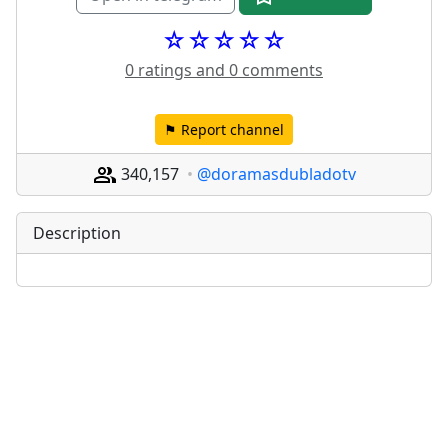
☆☆☆☆☆
0 ratings and 0 comments
⚑ Report channel
340,157
@doramasdubladotv
Description