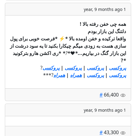
1 year, 9 months ago
همه چی خفن رفته بالا !
دلتنگ این بازار بودم
*فرصت خوبی برای پول
⚡️
*
واقعا ترکیده و خفن اومده بالا
سازی هست به زودی میگم چیکارا بکنید تا یه سود درشت از
*ری اکشن هارو بترکونید
*
?
*
❤️
*
این بازار گنگ در بیاریم...
?
*
?
پروکسی
|
پروکسی
|
پروکسی
|
پروکسی
?***
همراه
|
همراه
|
پروکسی
|
پروکسی
#
66,400
1 year, 9 months ago
#
43,300