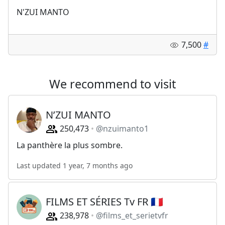
N'ZUI MANTO
7,500
#
We recommend to visit
N’ZUI MANTO
250,473
@nzuimanto1
La panthère la plus sombre.
Last updated 1 year, 7 months ago
FILMS ET SÉRIES Tv FR 🇫🇷
238,978
@films_et_serietvfr