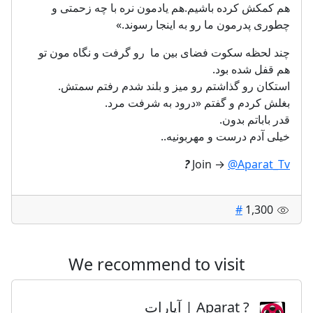
هم كمكش كرده باشيم.هم يادمون نره با چه زحمتى و
چطورى پدرمون ما رو به اينجا رسوند.»
چند لحظه سكوت فضای بین ما رو گرفت و نگاه مون تو
هم قفل شده بود.
استكان رو گذاشتم رو ميز و بلند شدم رفتم سمتش.
بغلش كردم و گفتم «درود به شرفت مرد.
قدر باباتم بدون.
خيلى آدم درست و مهربونیه..
?
Join →
@Aparat_Tv
#
1,300
We recommend to visit
? Aparat | آپارات