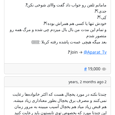
مامانم تلفن رو جواب داد گفت وااای شوخی نکن
?
جدی؟
?
کِی؟
?
خودش تنها یا کسی هم همراش بوده؟
?
و تمام این مدت من بال بال میزدم چی شده و مرگ همه رو
متصور شدم
بعد میگه هیچی عمه‌ت پاشده رفته کربلا :))))))
?
Join →
@Aparat_Tv
#
19,000
2 years, 2 months ago
چندتا نکته در مورد یخچال هست که اکثر خانواد‌ه‌ها رعایت
نمی‌کنند و مصرف برق یخچال بطور معناداری زیاد میشه.
هم قبض زیاد میاد هم یخچال آسیب میبینه به مرور زمان
این چندتا مورد که بخصوص توی تابستون باید رعایت کنید