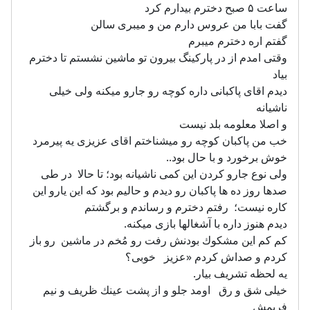
ساعت ۵ صبح دخترم بیدارم کرد
گفت بابا من عروس دارم من و میبری سالن
گفتم اره دخترم میبرم
وقتی امدم از در پارکینگ بیرون تو ماشین نشستم تا دخترم
بیاد
دیدم اقای پاکبانی داره کوچه رو جارو میکنه ولی خیلی
ناشیانه
و اصلا معلومه بلد نیست
خب من پاکبان کوچه رو میشناختم اقای عزیزی یه پیرمرد
خوش برخورد و با حال بود..
ولی نوع جارو كردن این كمى ناشيانه بود؛ تا حالا در طى
صدها روز ده ها پاكبان رو ديدم و حاليم بود كه اين يارو اين
كاره نيست؛ رفتم دخترم و رساندم و برگشتم
دیدم هنوز داره با آشغالها بازی میکنه.
كم كم اين مشكوك بودنش رفت رو مُخم در ماشین رو باز
كردم و صداش كردم «عزيز خوبى؟
يه لحظه تشريف بيار.
خيلى شق و رق اومد جلو و از پشت عينك ظريف و نيم
فريمش