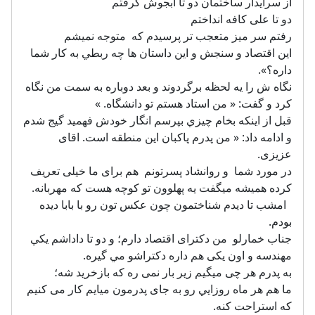
از سرایدار ساختمان دو تا ابجوش گرفتم
دو تا علی کافه انداختم
رفتم سر میز متعجب تر پرسیدم که متوجه نميشم
اين اقتصاد و سنجش و اين داستان ها چه ربطي به كار شما
داره؟».
نگاه ش را يه لحظه برگردوند و بعد دوباره به سمت من نگاه
كرد و گفت‏: « من استاد هستم تو دانشگاه. »
قبل از اينكه بخام چيزي بپرسم انگار خودش فهميد گيج شدم
و ادامه داد: « من پدرم پاكبان اين منطقه است. اقاى
عزيزى.
در مورد شما و روانشاد پسرتونم هم براى ما خيلى تعريف
كرده همیشه میگفت یه پهلوون تو کوچه هست که مهربانه.
امشب تا دیدم شناختمون ‏چون عکس تون رو با بابا دیده
بودم.
جناب خمارلو من دكتراى اقتصاد دارم؛ و دو تا داداشم يكي
مهندسه و اون يكى هم داره دكتراشو مي گيره.
به پدرم هر چى ميگيم زير بار نمى ره که بازخريد شه؛
ما هم هر ماه روزايي رو به جاى پدرمون ميايم كار مى كنيم
كه استراحت كنه.