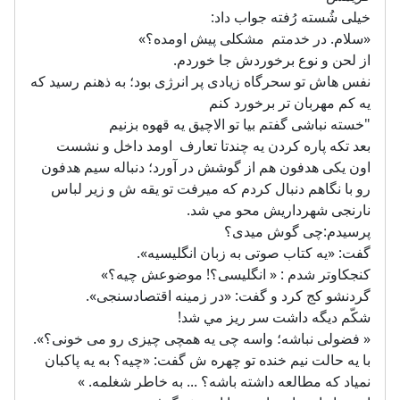
خيلى شُسته رُفته جواب داد:
«سلام. در خدمتم مشكلى پيش اومده؟»
از لحن و نوع برخوردش جا خوردم.
نفس هاش تو سحرگاه زیادی پر انرژی بود؛ به ذهنم رسید که
یه کم مهربان تر برخورد کنم
"خسته نباشی گفتم بیا تو الاچیق یه قهوه بزنیم
بعد تكه پاره كردن يه چندتا تعارف اومد داخل و نشست
اون يكى هدفون هم از گوشش در آورد؛ دنباله سيم هدفون
رو با نگاهم دنبال كردم كه ميرفت تو يقه ش و زير لباس
نارنجى شهرداريش محو مي شد.
پرسيدم:چى گوش ميدى؟
گفت: «يه كتاب صوتى به زبان انگليسيه».
كنجكاوتر شدم : « انگليسى؟! موضوعش چيه؟»
گردنشو كج كرد و گفت: «در زمينه اقتصادسنجى».
شكّم ديگه داشت سر ريز مي شد!
« فضولى نباشه؛ واسه چى يه همچی چيزى رو مى خونى؟».
با يه حالت نيم خنده تو چهره ش گفت: «چيه؟ به يه پاكبان
نمياد كه مطالعه داشته باشه؟ ... به خاطر شغلمه. »