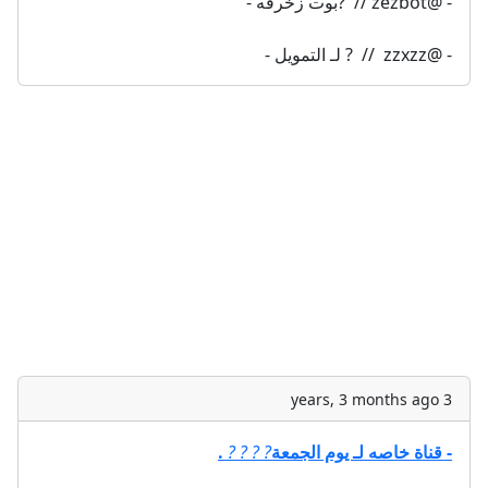
- @zezbot //  ?بوت زخرفه -
- @zzxzz  //  ? لـ التمويل -
3 years, 3 months ago
- قناة خاصه لـ يوم الجمعة
?
?
?
?
.