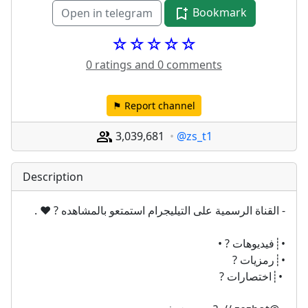
Bookmark
Open in telegram
☆☆☆☆☆
0 ratings and 0 comments
⚑ Report channel
3,039,681
@zs_t1
Description
- القناة الرسمية على التيليجرام استمتعو بالمشاهده ? ♥️ .
•┊فيديوهات ? •
•┊رمزيات ? 
 •┊اختصارات ? 