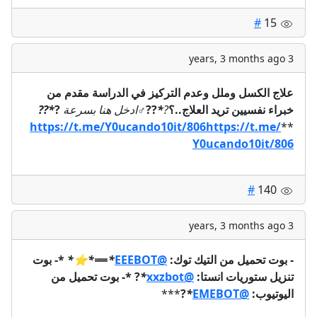
#
15
3 years, 3 months ago
علاج الكسل وملل وعدم التركيز في الدراسة مقدم من
خبراء نفسيين تريد العلاج..؟
?
*
??‍♂️
ادخل هنا بسرعة
?
*??
https://t.me/Y0ucando10it/806
https://t.me/
**
Y0ucando10it/806
#
140
3 years, 3 months ago
- بوت تحميل من التيك توك:
@EEEBOT
*
➖
*
⭐️
*
*- بوت
تنزيل ستوريات انستا:
@xxzbot
*
?
*- بوت تحميل من
اليوتيوب:
@EMEBOT
*
?
***