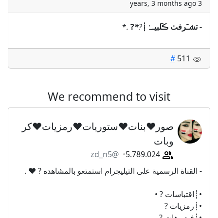
3 years, 3 months ago
- تشـَرفٺ ڪَلبيـہٰ┊
?
*
?
.
*
#
511
We recommend to visit
صور♥️بنات♥️ستوريات♥️رمزيات♥️كر
وبات
@zd_n5
5.789.024
- القناة الرسمية على التيليجرام استمتعو بالمشاهده ? ♥️ .
•┊اقتباسات ? •
•┊رمزيات ?
•┊فيديوهات ?