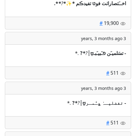
اخــَتصاراٺٺ فوטּ تفيدڪم
*
✨
*
?
*
*.
#
19,900
3 years, 3 months ago
- تسَلميـَن פـَبيـَبـʊ̤┊
?
*
?
.
*
#
511
3 years, 3 months ago
- تفضليـہٰ ؏ـُمـرʊ̤┊
?
*
?
.
*
#
511