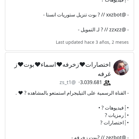
- @xxzbot // ? بوت تنزيل ستوريات انستا -
- @zzxzz // ? لـ التمويل -
Last updated hace 3 años, 2 meses
اختصارات♥️زخرفه♥️اسماء♥️بوت♥️ز
غرفه
@zs_t1
3.039.681
- القناة الرسمية على التيليجرام استمتعو بالمشاهده ? ♥️ .
•┊فيديوهات ? •
•┊رمزيات ?
•┊اختصارات ?
- @zezbot // ?بوت زخرفه -