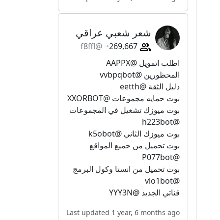
شعر شعبي عراقي
@f8ffl
269,667
اطلب اتمويل @AAPPX
المحظورين @vvbpqbot
دليل الثقة @eetth
بوت حمايه مجموعات @XXORBOT
بوت ميوزك تشغيل في المجموعات
@h223bot
بوت ميوزك الثاني @k5obot
بوت تحميل من جميع المواقع
@P077bot
بوت تحميل من انستا وكول البرمج
@vlo1bot
قناتي الجديد @YYY3N
Last updated 1 year, 6 months ago