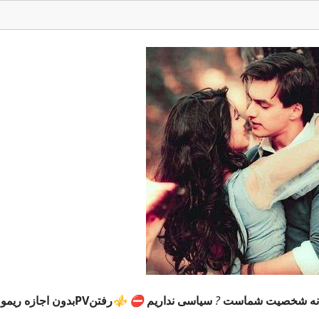
شانه شخصیت شماست
?
سیاسی نداریم
⛔️
⚜️
رفتنPVبدون اجازه ریمو