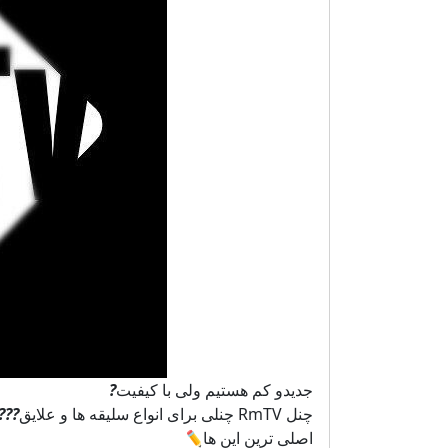
جدیدو کم هستیم ولی با کیفیت
?
چنل RmTV چنلی برای انواع سلیقه ها و علایق
?
?
?
اصلی ترین این ها
✏️