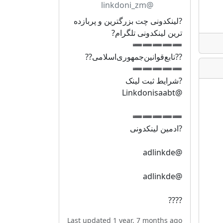
@linkdoni_zm
?لینکدونی چت بزرگترین و پربازده
ترین لینکدونی تلگرام?
➖➖➖➖➖
??تابع‌قوانین‌جمهوری‌اسلامی??
➖➖➖➖➖
?شرایط ثبت لینک
@Linkdonisaabt
➖➖➖➖➖
?ادمین لینکدونی
@adlinkde
@adlinkde
????
Last updated 1 year, 7 months ago