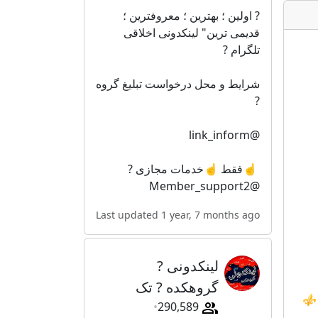
? اولین ؛ بهترین ؛ معروفترین ؛
قدیمی ترین" لینکدونی اخلاقی
تلگرام ?
شرایط و محل درخواست تبلیغ گروه
?
@link_inform
⁪⁪⁬⁮⁮⁮⁮ ☝️⁪⁬فقط ☝️خدمات مجازی ?
@Member_support2
Last updated 1 year, 7 months ago
لینکدونی ?
گروهکده ? تک
⚜️
290,589