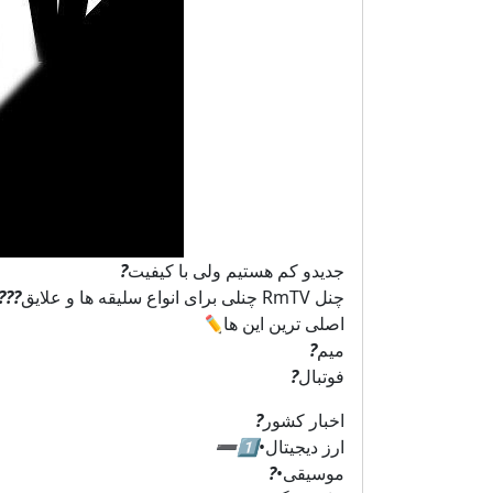
جدیدو کم هستیم ولی با کیفیت
?
چنل RmTV چنلی برای انواع سلیقه ها و علایق
?
?
?
اصلی ترین این ها
✏️
میم
?
فوتبال
?
اخبار کشور
?
ارز دیجیتال•
1️⃣
➖
موسیقی•
?