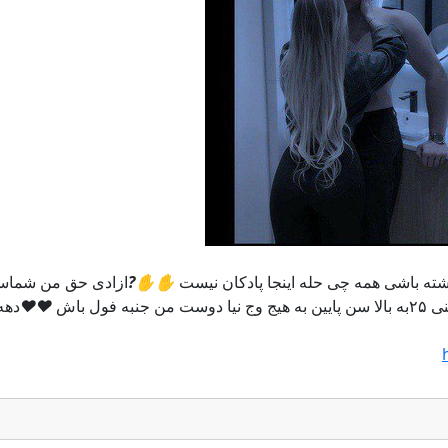
ه باشی همه چی حله اینجا پادکان نیست
✋
✋
?️
ازادی حق من شما
دوست من جنبه فول باش
❤️
❤️
دهه