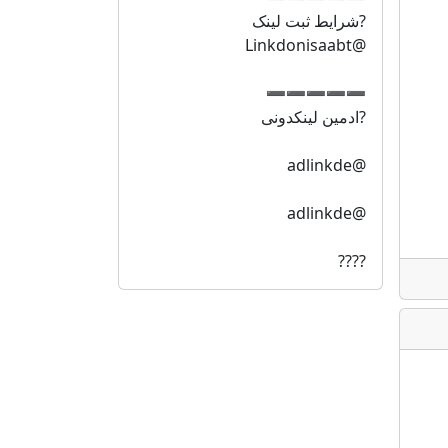
?شرایط ثبت لینک
@Linkdonisaabt
➖➖➖➖➖
?ادمین لینکدونی
@adlinkde
@adlinkde
????