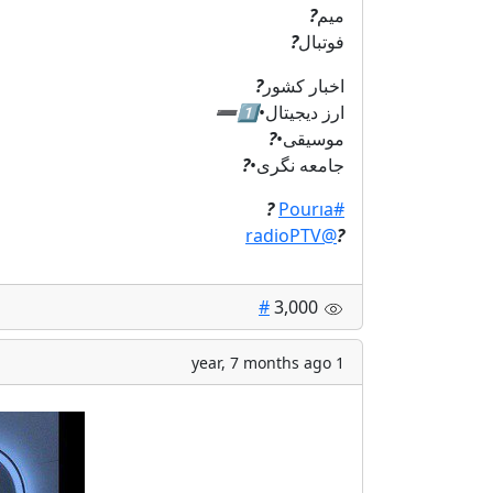
میم
?
فوتبال
?
اخبار کشور
?
ارز دیجیتال•
1️⃣
➖
موسیقی•
?
جامعه‌ نگری•
?
?
#Pourıa
@radioPTV
?
#
3,000
1 year, 7 months ago