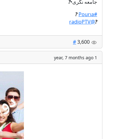
جامعه‌ نگری•
?
?
#Pourıa
@radioPTV
?
#
3,600
1 year, 7 months ago