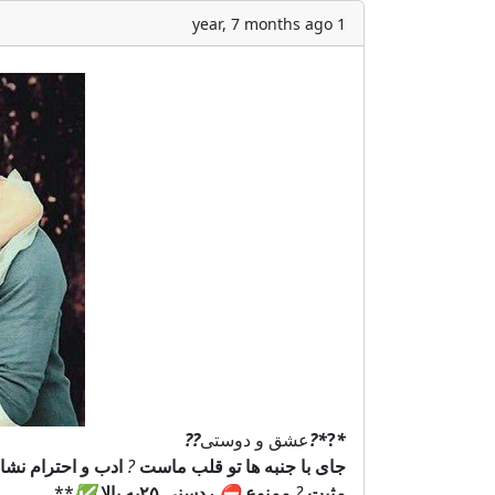
1 year, 7 months ago
*
?
*?
عشق و دوستی
?
?
جای با جنبه ها تو قلب ماست
?
ادب و احترام ن
مثبت
?
ممنوع
⛔️
ردسنی ۲۵به بالا
✅️
**