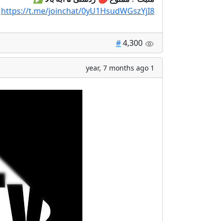
https://t.me/joinchat/0yU1HsudWGszYjI8
#
4,300
1 year, 7 months ago