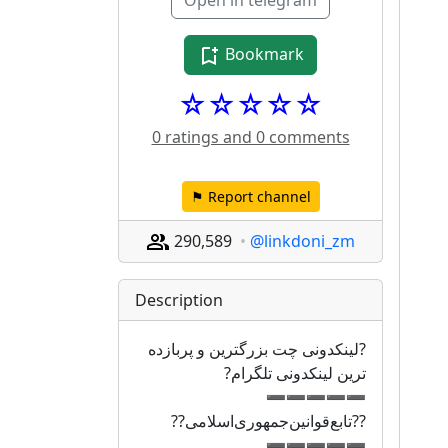
Open in telegram
Bookmark
☆☆☆☆☆
0 ratings and 0 comments
⚑ Report channel
290,589
@linkdoni_zm
Description
?لینکدونی چت بزرگترین و پربازده 
ترین لینکدونی تلگرام?
➖➖➖➖➖
??تابع‌قوانین‌جمهوری‌اسلامی??
➖➖➖➖➖