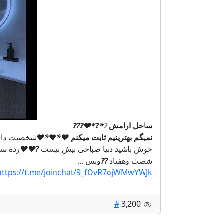
ساحل ارامش
?
*
?
*❤️
?
?
?
نمیگم بهترینیم ثابت میکنم
❤️
*
❤️
*❤️
شخصیت داشت
خوش باشید دنیا صباحی بیش نیست
?
❤️
❤️
رده سنی ۲۵به بالا سن پایین به هیج وج نیا 
شصت وهفتاد
?
?
ویس ...
https://t.me/joinchat/9_fOvR7ojWMwYWJk
#
3,200