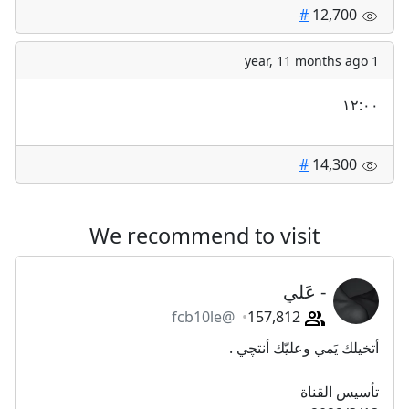
#
12,700
1 year, 11 months ago
١٢:٠٠
#
14,300
We recommend to visit
- عَلي
@fcb10le
157,812
أتخيلك يَمي وعليّك أنتچي .
تأسيس القناة