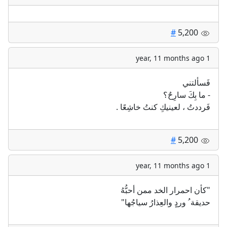
#
5,200
1 year, 11 months ago
فَسألتني
‏- ما بِكَ سارِحٌ؟
‏فَرددتُ ، لعينيكِ كنتُ خاشِعًا .
#
5,200
1 year, 11 months ago
"كأن احمرار الخد ممن أحبُّهُ
حديقة ُ وردٍ والعِذارُ سياجُها"