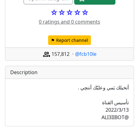
☆☆☆☆☆
0 ratings and 0 comments
⚑ Report channel
157,812
@fcb10le
Description
أتخيلك يَمي وعليّك أنتچي .
تأسيس القناة 
2022/3/13
@ALI3IIBOT