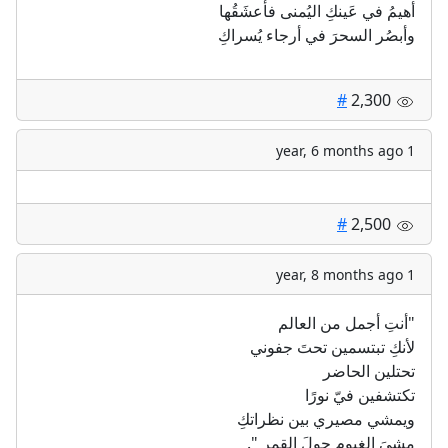
أهيمُ في عَينكِ اليُمنى فأعشَقُها
وأبصُر السحرَ في أرجاء يُسراكِ
#
2,300
1 year, 6 months ago
#
2,500
1 year, 8 months ago
"أنتِ أجمل من العالم
لأنكِ تبتسمين تحتَ جفوني
تحتلين الحاضر
تكتشفين فيّ نورًا
ويمشي مصيري بين نظراتكِ
مشيَ الغيوم حولَ القمر ".