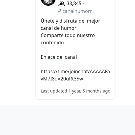
38,845
@canalhumorr
Únete y disfruta del mejor
canal de humor
Comparte todo nuestro
contenido
Enlace del canal
https://t.me/joinchat/AAAAAFa
vM7I8oV20uRt35w
Last updated 1 year, 5 months ago