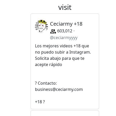
visit
Ceciarmy +18
603,012
@ceciarmyyyy
Los mejores videos +18 que
no puedo subir a Instagram.
Solicita abajo para que te
acepte rápido
? Contacto:
business@ceciarmy.com
+18 ?