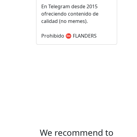
En Telegram desde 2015 
ofreciendo contenido de 
calidad (no memes). 
Prohibido ⛔ FLANDERS
We recommend to