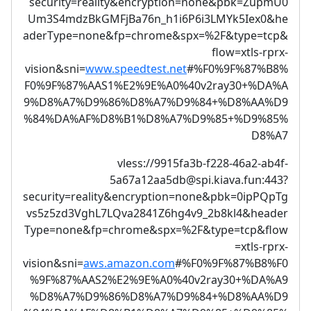
security=reality&encryption=none&pbk=ZupmU0
Um3S4mdzBkGMFjBa76n_h1i6P6i3LMYk5Iex0&he
aderType=none&fp=chrome&spx=%2F&type=tcp&
flow=xtls-rprx-
vision&sni=
www.speedtest.net
#%F0%9F%87%B8%
F0%9F%87%AAS1%E2%9E%A0%40v2ray30+%DA%A
9%D8%A7%D9%86%D8%A7%D9%84+%D8%AA%D9
%84%DA%AF%D8%B1%D8%A7%D9%85+%D9%85%
D8%A7
vless://
9915fa3b-f228-46a2-ab4f-
5a67a12aa5db@spi.kiava.fun
:443?
security=reality&encryption=none&pbk=0ipPQpTg
vs5z5zd3VghL7LQva2841Z6hg4v9_2b8kl4&header
Type=none&fp=chrome&spx=%2F&type=tcp&flow
=xtls-rprx-
vision&sni=
aws.amazon.com
#%F0%9F%87%B8%F0
%9F%87%AAS2%E2%9E%A0%40v2ray30+%DA%A9
%D8%A7%D9%86%D8%A7%D9%84+%D8%AA%D9