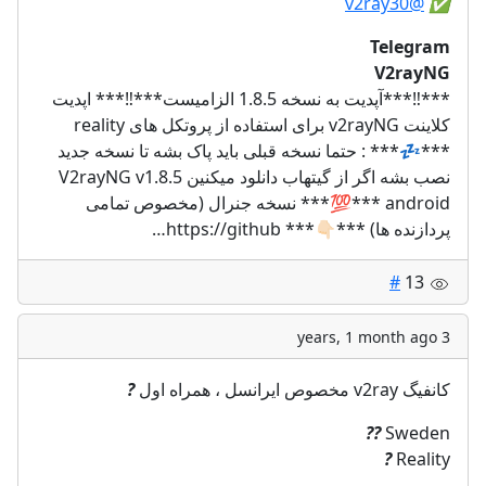
@v2ray30
✅️
Telegram
V2rayNG
***‼️***آپدیت به نسخه 1.8.5 الزامیست***‼️*** اپدیت
کلاینت v2rayNG برای استفاده از پروتکل های reality
***💤*** : حتما نسخه قبلی باید پاک بشه تا نسخه جدید
نصب بشه اگر از گیتهاب دانلود میکنین V2rayNG v1.8.5
android ***💯*** نسخه جنرال (مخصوص تمامی
پردازنده ها) ***👇🏻*** https://github…
#
13
3 years, 1 month ago
?
کانفیگ v2ray مخصوص ایرانسل ، همراه اول
??
Sweden
?
Reality