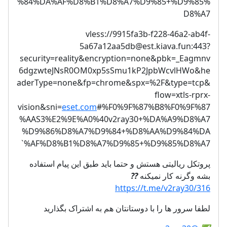
%84%DA%AF%D8%B1%D8%A7%D9%85+%D9%85%
D8%A7
vless://
9915fa3b-f228-46a2-ab4f-
5a67a12aa5db@est.kiava.fun
:443?
security=reality&encryption=none&pbk=_Eagmnv
6dgzwteJNsR0OM0xp5sSmu1kP2JpbWcvlHWo&he
aderType=none&fp=chrome&spx=%2F&type=tcp&
flow=xtls-rprx-
vision&sni=
eset.com
#%F0%9F%87%B8%F0%9F%87
%AAS3%E2%9E%A0%40v2ray30+%DA%A9%D8%A7
%D9%86%D8%A7%D9%84+%D8%AA%D9%84%DA
%AF%D8%B1%D8%A7%D9%85+%D9%85%D8%A7`
پروتکل ریالیتی هستش و حتما باید طبق این پیام استفاده
??
بشه وگرنه کار نمیکنه
https://t.me/v2ray30/316
لطفا سرور ها را با دوستانتان هم به اشتراک بگذارید