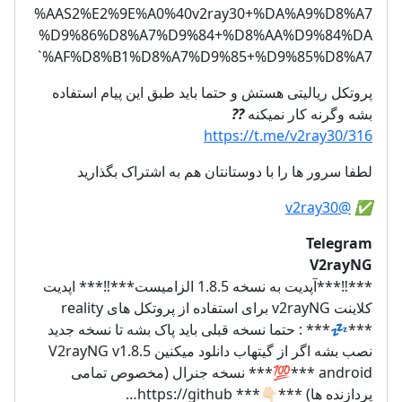
%AAS2%E2%9E%A0%40v2ray30+%DA%A9%D8%A7
%D9%86%D8%A7%D9%84+%D8%AA%D9%84%DA
%AF%D8%B1%D8%A7%D9%85+%D9%85%D8%A7`
پروتکل ریالیتی هستش و حتما باید طبق این پیام استفاده
??
بشه وگرنه کار نمیکنه
https://t.me/v2ray30/316
لطفا سرور ها را با دوستانتان هم به اشتراک بگذارید
@v2ray30
✅️
Telegram
V2rayNG
***‼️***آپدیت به نسخه 1.8.5 الزامیست***‼️*** اپدیت
کلاینت v2rayNG برای استفاده از پروتکل های reality
***💤*** : حتما نسخه قبلی باید پاک بشه تا نسخه جدید
نصب بشه اگر از گیتهاب دانلود میکنین V2rayNG v1.8.5
android ***💯*** نسخه جنرال (مخصوص تمامی
پردازنده ها) ***👇🏻*** https://github…