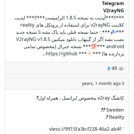
Telegram
V2rayNG
***‼️***آپدیت به نسخه 1.8.5 الزامیست***‼️*** اپدیت
کلاینت v2rayNG برای استفاده از پروتکل های reality
***💤*** : حتما نسخه قبلی باید پاک بشه تا نسخه جدید
نصب بشه اگر از گیتهاب دانلود میکنین V2rayNG v1.8.5
android ***💯*** نسخه جنرال (مخصوص تمامی
پردازنده ها) ***👇🏻*** https://github…
#
49
3 years, 1 month ago
?
کانفیگ v2ray مخصوص ایرانسل ، همراه اول
??
Sweden
?
Reality
9915fa3b-f228-46a2-ab4f-
`vless://