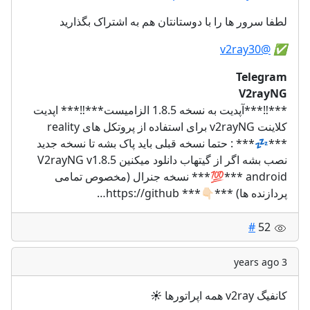
لطفا سرور ها را با دوستانتان هم به اشتراک بگذارید
@v2ray30
✅️
Telegram
V2rayNG
***‼️***آپدیت به نسخه 1.8.5 الزامیست***‼️*** اپدیت
کلاینت v2rayNG برای استفاده از پروتکل های reality
***💤*** : حتما نسخه قبلی باید پاک بشه تا نسخه جدید
نصب بشه اگر از گیتهاب دانلود میکنین V2rayNG v1.8.5
android ***💯*** نسخه جنرال (مخصوص تمامی
پردازنده ها) ***👇🏻*** https://github…
#
52
3 years ago
☀️
کانفیگ v2ray همه اپراتورها