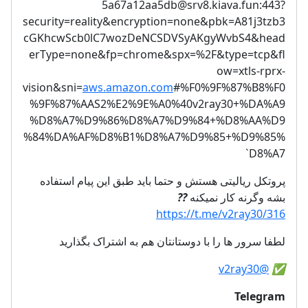
5a67a12aa5db@srv8.kiava.fun
:443?
security=reality&encryption=none&pbk=A81j3tzb3
cGKhcwScb0lC7wozDeNCSDVSyAKgyWvbS4&head
erType=none&fp=chrome&spx=%2F&type=tcp&fl
ow=xtls-rprx-
vision&sni=
aws.amazon.com
#%F0%9F%87%B8%F0
%9F%87%AAS2%E2%9E%A0%40v2ray30+%DA%A9
%D8%A7%D9%86%D8%A7%D9%84+%D8%AA%D9
%84%DA%AF%D8%B1%D8%A7%D9%85+%D9%85%
D8%A7`
پروتکل ریالیتی هستش و حتما باید طبق این پیام استفاده
??
بشه وگرنه کار نمیکنه
https://t.me/v2ray30/316
لطفا سرور ها را با دوستانتان هم به اشتراک بگذارید
@v2ray30
✅️
Telegram