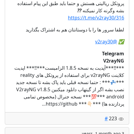
پروتکل ریالیتی هستش و حتما باید طبق این پیام استفاده
??
بشه وگرنه کار نمیکنه
https://t.me/v2ray30/316
لطفا سرور ها را با دوستانتان هم به اشتراک بگذارید
@v2ray30
✅️
Telegram
V2rayNG
***‼️***آپدیت به نسخه 1.8.5 الزامیست***‼️*** اپدیت
کلاینت v2rayNG برای استفاده از پروتکل های reality
***💤*** : حتما نسخه قبلی باید پاک بشه تا نسخه جدید
نصب بشه اگر از گیتهاب دانلود میکنین V2rayNG v1.8.5
android ***💯*** نسخه جنرال (مخصوص تمامی
پردازنده ها) ***👇🏻*** https://github…
#
223
3 years, 1 month ago