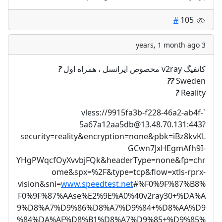
#
105
3 years, 1 month ago
?
کانفیگ v2ray مخصوص ایرانسل ، همراه اول
??
Sweden
?
Reality
9915fa3b-f228-46a2-ab4f-
`vless://
5a67a12aa5db@13.48.70.131
:443?
security=reality&encryption=none&pbk=iBz8kvKL
GCwn7JxHEgmAfh9I-
YHgPWqcfOyXvvbjFQk&headerType=none&fp=chr
ome&spx=%2F&type=tcp&flow=xtls-rprx-
vision&sni=
www.speedtest.net
#%F0%9F%87%B8%
F0%9F%87%AAse%E2%9E%A0%40v2ray30+%DA%A
9%D8%A7%D9%86%D8%A7%D9%84+%D8%AA%D9
%84%DA%AF%D8%B1%D8%A7%D9%85+%D9%85%