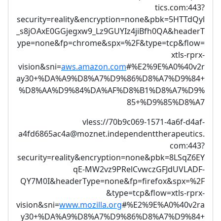
tics.com:443?
security=reality&encryption=none&pbk=5HTTdQyl
_s8jOAxE0GGjegxw9_Lz9GUYIz4jiBfh0QA&headerT
ype=none&fp=chrome&spx=%2F&type=tcp&flow=
xtls-rprx-
vision&sni=
aws.amazon.com
#%E2%9E%A0%40v2r
ay30+%DA%A9%D8%A7%D9%86%D8%A7%D9%84+
%D8%AA%D9%84%DA%AF%D8%B1%D8%A7%D9%
85+%D9%85%D8%A7
vless://70b9c069-1571-4a6f-d4af-
a4fd6865ac4a@moznet.independenttherapeutics.
com:443?
security=reality&encryption=none&pbk=8LSqZ6EY
qE-MW2vz9PRelCvwczGFJdUVLADF-
QY7M0I&headerType=none&fp=firefox&spx=%2F
&type=tcp&flow=xtls-rprx-
vision&sni=
www.mozilla.org
#%E2%9E%A0%40v2ra
y30+%DA%A9%D8%A7%D9%86%D8%A7%D9%84+