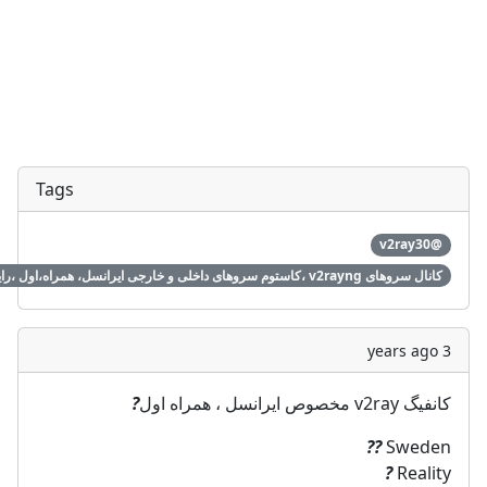
Tags
@v2ray30
کانال سروهای v2rayng ،کاستوم سروهای داخلی و خارجی ایرانسل، همراه،اول ،رایتل، همه امپراتورها ، با سرعت بالا
3 years ago
?
کانفیگ v2ray مخصوص ایرانسل ، همراه اول
??
Sweden
?
Reality