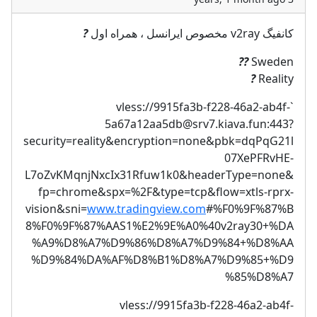
?
کانفیگ v2ray مخصوص ایرانسل ، همراه اول
??
Sweden
?
Reality
9915fa3b-f228-46a2-ab4f-
`vless://
5a67a12aa5db@srv7.kiava.fun
:443?
security=reality&encryption=none&pbk=dqPqG21l
07XePFRvHE-
L7oZvKMqnjNxcIx31Rfuw1k0&headerType=none&
fp=chrome&spx=%2F&type=tcp&flow=xtls-rprx-
vision&sni=
www.tradingview.com
#%F0%9F%87%B
8%F0%9F%87%AAS1%E2%9E%A0%40v2ray30+%DA
%A9%D8%A7%D9%86%D8%A7%D9%84+%D8%AA
%D9%84%DA%AF%D8%B1%D8%A7%D9%85+%D9
%85%D8%A7
vless://
9915fa3b-f228-46a2-ab4f-