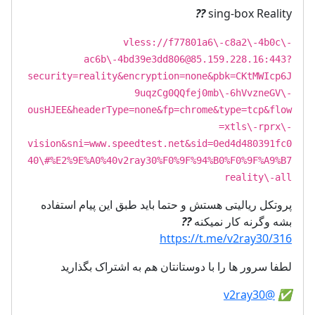
?
?
sing-box Reality
vless://f77801a6\-c8a2\-4b0c\-
ac6b\
-4bd39e3dd806@85.159.228.16
:443?
security=reality&encryption=none&pbk=CKtMWIcp6J
9uqzCg0QQfej0mb\-6hVvzneGV\-
ousHJEE&headerType=none&fp=chrome&type=tcp&flow
=xtls\-rprx\-
vision&sni=www.speedtest.net&sid=0ed4d480391fc0
40\#%E2%9E%A0%40v2ray30%F0%9F%94%B0%F0%9F%A9%B7
reality\-all
پروتکل ریالیتی هستش و حتما باید طبق این پیام استفاده
??
بشه وگرنه کار نمیکنه
https://t.me/v2ray30/316
لطفا سرور ها را با دوستانتان هم به اشتراک بگذارید
@v2ray30
✅️