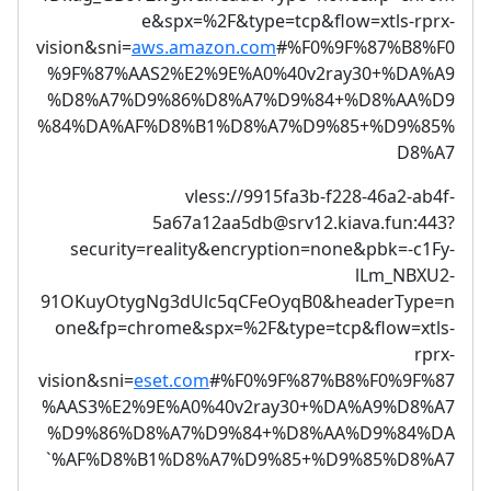
e&spx=%2F&type=tcp&flow=xtls-rprx-
vision&sni=
aws.amazon.com
#%F0%9F%87%B8%F0
%9F%87%AAS2%E2%9E%A0%40v2ray30+%DA%A9
%D8%A7%D9%86%D8%A7%D9%84+%D8%AA%D9
%84%DA%AF%D8%B1%D8%A7%D9%85+%D9%85%
D8%A7
vless://
9915fa3b-f228-46a2-ab4f-
5a67a12aa5db@srv12.kiava.fun
:443?
security=reality&encryption=none&pbk=-c1Fy-
lLm_NBXU2-
91OKuyOtygNg3dUlc5qCFeOyqB0&headerType=n
one&fp=chrome&spx=%2F&type=tcp&flow=xtls-
rprx-
vision&sni=
eset.com
#%F0%9F%87%B8%F0%9F%87
%AAS3%E2%9E%A0%40v2ray30+%DA%A9%D8%A7
%D9%86%D8%A7%D9%84+%D8%AA%D9%84%DA
%AF%D8%B1%D8%A7%D9%85+%D9%85%D8%A7`