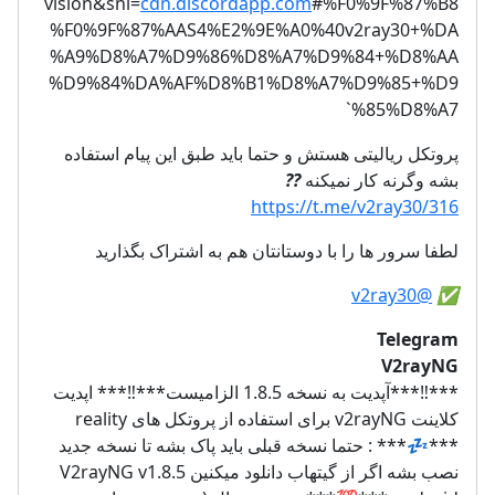
vision&sni=
cdn.discordapp.com
#%F0%9F%87%B8
%F0%9F%87%AAS4%E2%9E%A0%40v2ray30+%DA
%A9%D8%A7%D9%86%D8%A7%D9%84+%D8%AA
%D9%84%DA%AF%D8%B1%D8%A7%D9%85+%D9
%85%D8%A7`
پروتکل ریالیتی هستش و حتما باید طبق این پیام استفاده
??
بشه وگرنه کار نمیکنه
https://t.me/v2ray30/316
لطفا سرور ها را با دوستانتان هم به اشتراک بگذارید
@v2ray30
✅️
Telegram
V2rayNG
***‼️***آپدیت به نسخه 1.8.5 الزامیست***‼️*** اپدیت
کلاینت v2rayNG برای استفاده از پروتکل های reality
***💤*** : حتما نسخه قبلی باید پاک بشه تا نسخه جدید
نصب بشه اگر از گیتهاب دانلود میکنین V2rayNG v1.8.5