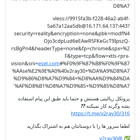
D8%A7
vless://
9915fa3b-f228-46a2-ab4f-
5a67a12aa5db@16.171.64.137
:443?
security=reality&encryption=none&pbk=modfN4
Ojo3cdpLud6eEAwR5FKeGcT9IpszQ-
rsBgPn4&headerType=none&fp=chrome&spx=%2
F&type=tcp&flow=xtls-rprx-
vision&sni=
eset.com
#%F0%9F%87%B8%F0%9F%87
%AAse%E2%9E%A0%40v2ray30+%DA%A9%D8%A7
%D9%86%D8%A7%D9%84+%D8%AA%D9%84%DA
%AF%D8%B1%D8%A7%D9%85+%D9%85%D8%A7`
پروتکل ریالیتی هستش و حتما باید طبق این پیام استفاده
??
بشه وگرنه کار نمیکنه
https://t.me/v2ray30/316
لطفا سرور ها را با دوستانتان هم به اشتراک بگذارید
@v2ray30
✅️