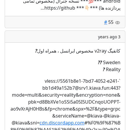
android ***💯*** نسخه جنرال (مخصوص تمامی
پردازنده ها) ***👇🏻*** https://github…
#
55
3 years ago
?
کانفیگ v2ray مخصوص ایرانسل ، همراه اول
??
Sweden
?
Reality
5561b8e1-7bd7-4052-e241-
`vless://
bb1d49a152b7@srv1.kiava.fun
:443?
mode=multi&security=reality&encryption=none&
pbk=d8BbXVe1oSSi5a05I5UDCnqoUOPPT-
ao9vXrAjH0HBs&fp=chrome&spx=%2F&type=grpc
&serviceName=@kiava-@kiava-
@kiava&sni=
cdn.discordapp.com
#%F0%9F%87%B
8%F0%9F%87%AAS1%E2%9E%A0%40v2ray30+%DA