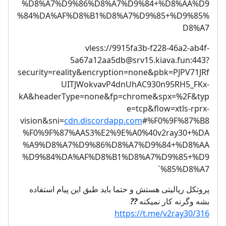
%D8%A7%D9%86%D8%A7%D9%84+%D8%AA%D9
%84%DA%AF%D8%B1%D8%A7%D9%85+%D9%85%
D8%A7
vless://
9915fa3b-f228-46a2-ab4f-
5a67a12aa5db@srv15.kiava.fun
:443?
security=reality&encryption=none&pbk=PJPV71JRf
UITJWokvavP4dnUhAC930n95RH5_FKx-
kA&headerType=none&fp=chrome&spx=%2F&typ
e=tcp&flow=xtls-rprx-
vision&sni=
cdn.discordapp.com
#%F0%9F%87%B8
%F0%9F%87%AAS3%E2%9E%A0%40v2ray30+%DA
%A9%D8%A7%D9%86%D8%A7%D9%84+%D8%AA
%D9%84%DA%AF%D8%B1%D8%A7%D9%85+%D9
%85%D8%A7`
پروتکل ریالیتی هستش و حتما باید طبق این پیام استفاده
??
بشه وگرنه کار نمیکنه
https://t.me/v2ray30/316