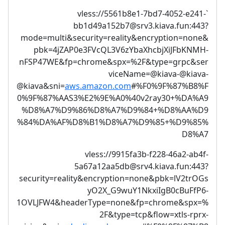
5561b8e1-7bd7-4052-e241-
`vless://
bb1d49a152b7@srv3.kiava.fun
:443?
mode=multi&security=reality&encryption=none&
pbk=4jZAP0e3FVcQL3V6zYbaXhcbjXiJFbKNMH-
nFSP47WE&fp=chrome&spx=%2F&type=grpc&ser
viceName=@kiava-@kiava-
@kiava&sni=
aws.amazon.com
#%F0%9F%87%B8%F
0%9F%87%AAS3%E2%9E%A0%40v2ray30+%DA%A9
%D8%A7%D9%86%D8%A7%D9%84+%D8%AA%D9
%84%DA%AF%D8%B1%D8%A7%D9%85+%D9%85%
D8%A7
vless://
9915fa3b-f228-46a2-ab4f-
5a67a12aa5db@srv4.kiava.fun
:443?
security=reality&encryption=none&pbk=lV2trOGs
yO2X_G9wuY1NkxiIgB0cBuFfP6-
1OVLJFW4&headerType=none&fp=chrome&spx=%
2F&type=tcp&flow=xtls-rprx-