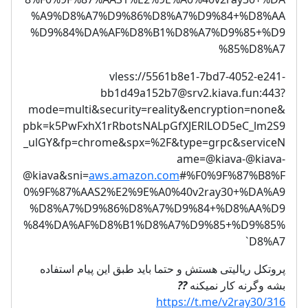
%A9%D8%A7%D9%86%D8%A7%D9%84+%D8%AA
%D9%84%DA%AF%D8%B1%D8%A7%D9%85+%D9
%85%D8%A7
vless://
5561b8e1-7bd7-4052-e241-
bb1d49a152b7@srv2.kiava.fun
:443?
mode=multi&security=reality&encryption=none&
pbk=k5PwFxhX1rRbotsNALpGfXJERlLOD5eC_lm2S9
_ulGY&fp=chrome&spx=%2F&type=grpc&serviceN
ame=@kiava-@kiava-
@kiava&sni=
aws.amazon.com
#%F0%9F%87%B8%F
0%9F%87%AAS2%E2%9E%A0%40v2ray30+%DA%A9
%D8%A7%D9%86%D8%A7%D9%84+%D8%AA%D9
%84%DA%AF%D8%B1%D8%A7%D9%85+%D9%85%
D8%A7`
پروتکل ریالیتی هستش و حتما باید طبق این پیام استفاده
??
بشه وگرنه کار نمیکنه
https://t.me/v2ray30/316