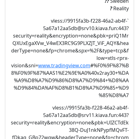
??
Sweden
?
Reality
9915fa3b-f228-46a2-ab4f-
`vless://
5a67a12aa5db@srv10.kiava.fun
:443?
security=reality&encryption=none&pbk=priQ1Mr
QXUxEgaXVw_V4wEX3RC9G9PLXZJT_ViF_AQY&hea
derType=none&fp=chrome&spx=%2F&type=tcp&f
low=xtls-rprx-
vision&sni=
www.tradingview.com
#%F0%9F%87%B
8%F0%9F%87%AAS1%E2%9E%A0%40v2ray30+%DA
%A9%D8%A7%D9%86%D8%A7%D9%84+%D8%AA
%D9%84%DA%AF%D8%B1%D8%A7%D9%85+%D9
%85%D8%A7
vless://
9915fa3b-f228-46a2-ab4f-
5a67a12aa5db@srv11.kiava.fun
:443?
security=reality&encryption=none&pbk=UIZCTdEk
38Q-DuJ1nkNPypfMQvFT-
fDkag_GBo72wgw&headerType=none&fp=chrom