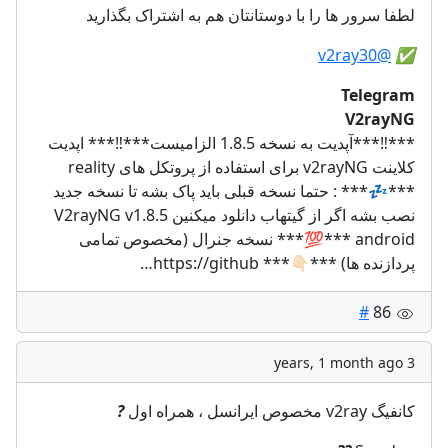
لطفا سرور ها را با دوستانتان هم به اشتراک بگذارید
@v2ray30
✅️
Telegram
V2rayNG
***‼️***آپدیت به نسخه 1.8.5 الزامیست***‼️*** اپدیت
کلاینت v2rayNG برای استفاده از پروتکل های reality
***💤*** : حتما نسخه قبلی باید پاک بشه تا نسخه جدید
نصب بشه اگر از گیتهاب دانلود میکنین V2rayNG v1.8.5
android ***💯*** نسخه جنرال (مخصوص تمامی
پردازنده ها) ***👇🏻*** https://github…
#
86
3 years, 1 month ago
?
کانفیگ v2ray مخصوص ایرانسل ، همراه اول