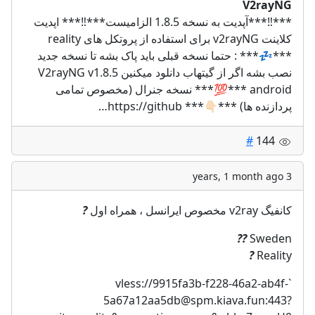
V2rayNG
***‼️***آپدیت به نسخه 1.8.5 الزامیست***‼️*** اپدیت
کلاینت v2rayNG برای استفاده از پروتکل های reality
***💤*** : حتما نسخه قبلی باید پاک بشه تا نسخه جدید
نصب بشه اگر از گیتهاب دانلود میکنین V2rayNG v1.8.5
android ***💯*** نسخه جنرال (مخصوص تمامی
پردازنده ها) ***👇🏻*** https://github…
#
144
3 years, 1 month ago
?
کانفیگ v2ray مخصوص ایرانسل ، همراه اول
??
Sweden
?
Reality
9915fa3b-f228-46a2-ab4f-
`vless://
5a67a12aa5db@spm.kiava.fun
:443?