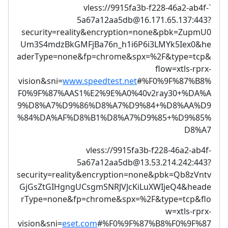
9915fa3b-f228-46a2-ab4f-
`vless://
5a67a12aa5db@16.171.65.137
:443?
security=reality&encryption=none&pbk=ZupmU0
Um3S4mdzBkGMFjBa76n_h1i6P6i3LMYk5Iex0&he
aderType=none&fp=chrome&spx=%2F&type=tcp&
flow=xtls-rprx-
vision&sni=
www.speedtest.net
#%F0%9F%87%B8%
F0%9F%87%AAS1%E2%9E%A0%40v2ray30+%DA%A
9%D8%A7%D9%86%D8%A7%D9%84+%D8%AA%D9
%84%DA%AF%D8%B1%D8%A7%D9%85+%D9%85%
D8%A7
vless://
9915fa3b-f228-46a2-ab4f-
5a67a12aa5db@13.53.214.242
:443?
security=reality&encryption=none&pbk=Qb8zVntv
GjGsZtGIHgngUCsgmSNRJVJcKiLuXWIjeQ4&heade
rType=none&fp=chrome&spx=%2F&type=tcp&flo
w=xtls-rprx-
vision&sni=
eset.com
#%F0%9F%87%B8%F0%9F%87