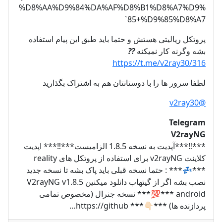
%D8%AA%D9%84%DA%AF%D8%B1%D8%A7%D9%
85+%D9%85%D8%A7`
پروتکل ریالیتی هستش و حتما باید طبق این پیام استفاده
??
بشه وگرنه کار نمیکنه
https://t.me/v2ray30/316
لطفا سرور ها را با دوستانتان هم به اشتراک بگذارید
@v2ray30
Telegram
V2rayNG
***‼️***آپدیت به نسخه 1.8.5 الزامیست***‼️*** اپدیت
کلاینت v2rayNG برای استفاده از پروتکل های reality
***💤*** : حتما نسخه قبلی باید پاک بشه تا نسخه جدید
نصب بشه اگر از گیتهاب دانلود میکنین V2rayNG v1.8.5
android ***💯*** نسخه جنرال (مخصوص تمامی
پردازنده ها) ***👇🏻*** https://github…