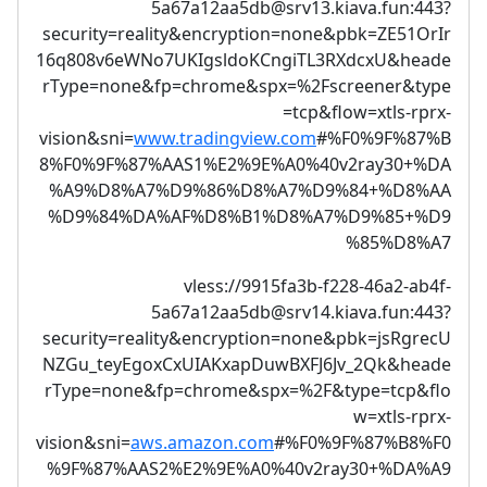
5a67a12aa5db@srv13.kiava.fun
:443?
security=reality&encryption=none&pbk=ZE51OrIr
16q808v6eWNo7UKIgsldoKCngiTL3RXdcxU&heade
rType=none&fp=chrome&spx=%2Fscreener&type
=tcp&flow=xtls-rprx-
vision&sni=
www.tradingview.com
#%F0%9F%87%B
8%F0%9F%87%AAS1%E2%9E%A0%40v2ray30+%DA
%A9%D8%A7%D9%86%D8%A7%D9%84+%D8%AA
%D9%84%DA%AF%D8%B1%D8%A7%D9%85+%D9
%85%D8%A7
vless://
9915fa3b-f228-46a2-ab4f-
5a67a12aa5db@srv14.kiava.fun
:443?
security=reality&encryption=none&pbk=jsRgrecU
NZGu_teyEgoxCxUIAKxapDuwBXFJ6Jv_2Qk&heade
rType=none&fp=chrome&spx=%2F&type=tcp&flo
w=xtls-rprx-
vision&sni=
aws.amazon.com
#%F0%9F%87%B8%F0
%9F%87%AAS2%E2%9E%A0%40v2ray30+%DA%A9