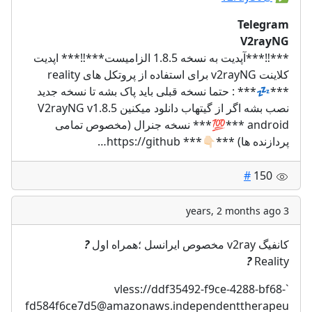
Telegram
V2rayNG
***‼️***آپدیت به نسخه 1.8.5 الزامیست***‼️*** اپدیت
کلاینت v2rayNG برای استفاده از پروتکل های reality
***💤*** : حتما نسخه قبلی باید پاک بشه تا نسخه جدید
نصب بشه اگر از گیتهاب دانلود میکنین V2rayNG v1.8.5
android ***💯*** نسخه جنرال (مخصوص تمامی
پردازنده ها) ***👇🏻*** https://github…
#
150
3 years, 2 months ago
?
کانفیگ v2ray مخصوص ایرانسل ؛همراه اول
?
Reality
`vless://ddf35492-f9ce-4288-bf68-
fd584f6ce7d5@amazonaws.independenttherapeu