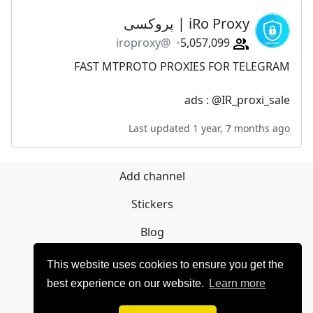
iRo Proxy | پروکسی
@iroproxy
5,057,099
FAST MTPROTO PROXIES FOR TELEGRAM
ads : @IR_proxi_sale
Last updated 1 year, 7 months ago
Add channel
Stickers
Blog
Sign Up
This website uses cookies to ensure you get the
best experience on our website.
Learn more
Privacy policy