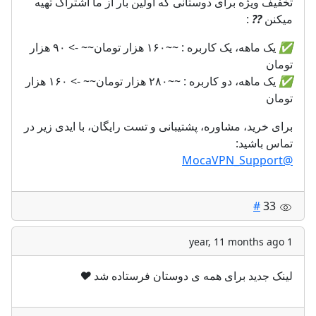
تخفیف ویژه برای دوستانی که اولین بار از ما اشتراک تهیه
میکنن
?
?
:
✅
یک ماهه، یک کاربره : ~~١۶٠ هزار تومان~~ -> ٩٠ هزار
تومان
✅
یک ماهه، دو کاربره : ~~٢٨٠ هزار تومان~~ -> ١۶٠ هزار
تومان
برای خرید، مشاوره، پشتیبانی و تست رایگان، با ایدی زیر در
تماس باشید:
@MocaVPN_Support
#
33
1 year, 11 months ago
لینک جدید برای همه ی دوستان فرستاده شد
❤️