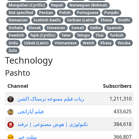
Mongolian (Cyrillic)
Nepali
Norwegian (Bokmal)
Not specified
Persian
Polish
Portuguese
Punjabi
Romanian
Scottish Gaelic
Serbian (Latin)
Shona
Sindhi
Sinhala
Slovak
Slovenian
Somali
Sotho
Spanish
Swedish
Tajik (Cyrillic)
Tatar
Telugu
Thai
Turkish
Urdu
Uzbek (Latin)
Vietnamese
Welsh
Xhosa
Yoruba
Zulu
Technology
Pashto
Channel
Subscribers
ربات فیلم ممنوعه ترسناک اکشن
1,211,310
فیلم آپاراتچی
433,625
تکنولوژی | هوش مصنوعی | ترفند
384,618
مثلث خبر
366,807