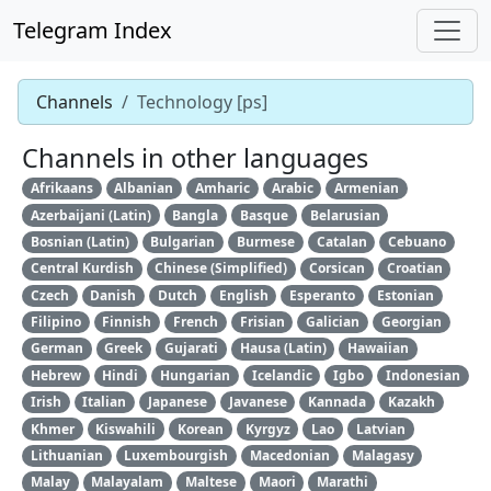
Telegram Index
Channels
Technology [ps]
Channels in other languages
Afrikaans
Albanian
Amharic
Arabic
Armenian
Azerbaijani (Latin)
Bangla
Basque
Belarusian
Bosnian (Latin)
Bulgarian
Burmese
Catalan
Cebuano
Central Kurdish
Chinese (Simplified)
Corsican
Croatian
Czech
Danish
Dutch
English
Esperanto
Estonian
Filipino
Finnish
French
Frisian
Galician
Georgian
German
Greek
Gujarati
Hausa (Latin)
Hawaiian
Hebrew
Hindi
Hungarian
Icelandic
Igbo
Indonesian
Irish
Italian
Japanese
Javanese
Kannada
Kazakh
Khmer
Kiswahili
Korean
Kyrgyz
Lao
Latvian
Lithuanian
Luxembourgish
Macedonian
Malagasy
Malay
Malayalam
Maltese
Maori
Marathi