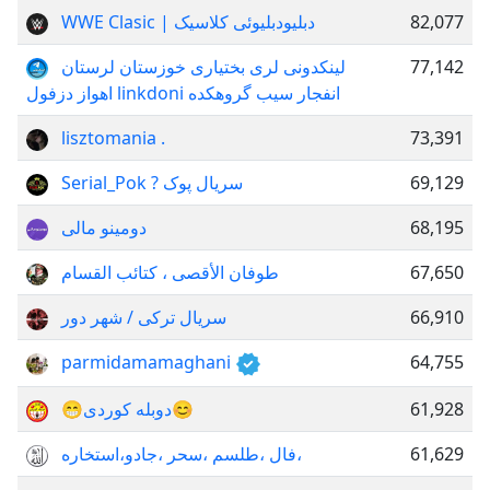
WWE Clasic | دبلیودبلیوئی کلاسیک
82,077
لینکدونی لری بختیاری خوزستان لرستان
77,142
اهواز دزفول linkdoni انفجار سیب گروهکده
lisztomania .
73,391
Serial_Pok ? سریال پوک
69,129
دومینو مالی
68,195
طوفان الأقصى ، كتائب القسام
67,650
سریال ترکی / شهر دور
66,910
parmidamamaghani
64,755
😁دوبله کوردی😊
61,928
فال ،طلسم ،سحر ،جادو،استخاره،
61,629