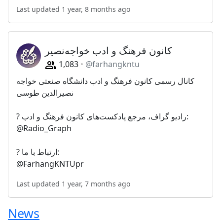
Last updated 1 year, 8 months ago
کانون فرهنگ و ادب خواجه‌نصیر
1,083
@farhangkntu
کانال رسمی کانون فرهنگ و ادب دانشگاه صنعتی خواجه
نصیرالدین طوسی
? رادیو گراف، مرجع پادکست‌های کانون فرهنگ و ادب:
@Radio_Graph
? ارتباط با ما:
@FarhangKNTUpr
Last updated 1 year, 7 months ago
News