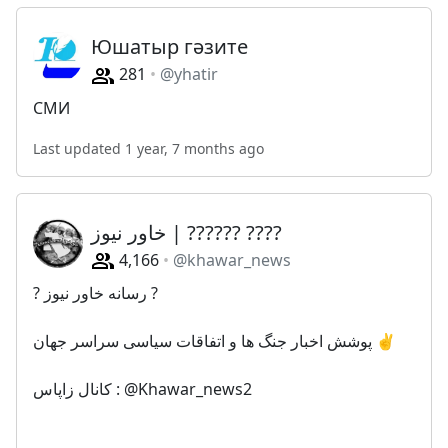
Юшатыр гәзите
281
@yhatir
СМИ
Last updated 1 year, 7 months ago
خاور نیوز | ?????? ????
4,166
@khawar_news
? رسانه خاور نیوز ?
پوشش اخبار جنگ ها و اتفاقات سیاسی سراسر جهان ✌️
کانال زاپاس : @Khawar_news2