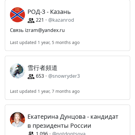
РОД-3 - Казань
221
@kazanrod
Связь
izram@yandex.ru
Last updated 1 year, 5 months ago
雪行者頻道
653
@snowryder3
Last updated 1 year, 7 months ago
Екатерина Дунцова - кандидат
в президенты России
1,096
@notdontsova