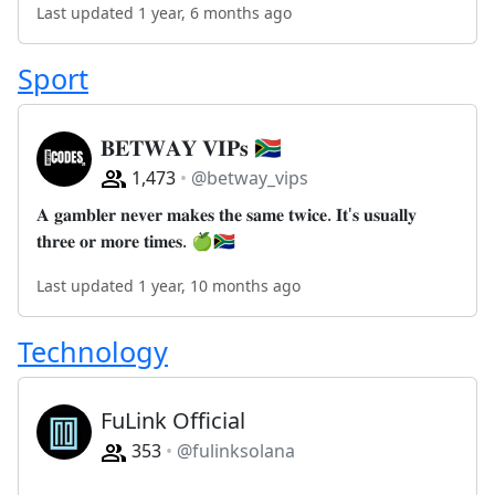
Last updated 1 year, 6 months ago
Sport
𝐁𝐄𝐓𝐖𝐀𝐘 𝐕𝐈𝐏𝐬 🇿🇦
1,473
@betway_vips
𝐀 𝐠𝐚𝐦𝐛𝐥𝐞𝐫 𝐧𝐞𝐯𝐞𝐫 𝐦𝐚𝐤𝐞𝐬 𝐭𝐡𝐞 𝐬𝐚𝐦𝐞 𝐭𝐰𝐢𝐜𝐞. 𝐈𝐭'𝐬 𝐮𝐬𝐮𝐚𝐥𝐥𝐲
𝐭𝐡𝐫𝐞𝐞 𝐨𝐫 𝐦𝐨𝐫𝐞 𝐭𝐢𝐦𝐞𝐬. 🍏🇿🇦
Last updated 1 year, 10 months ago
Technology
FuLink Official
353
@fulinksolana