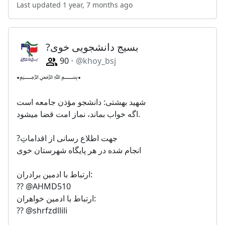
Last updated 1 year, 7 months ago
?بسیج دانشجویی خوی
90
@khoy_bsj
•﷽•
شهید بهشتی: دانشجو مؤذن جامعه است
اگه خواب بماند، نماز امت قضا میشود.
?جهت اطلاع رسانی از اقداماتِ
انجام شده در هر پایگاه شهرستان خوی
ارتباط با ادمین برادران:
?? @AHMD510
ارتباط با ادمین خواهران:
?? @shrfzdllili