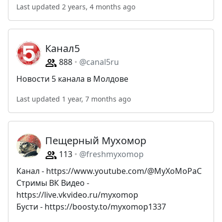
Last updated 2 years, 4 months ago
Канал5
888
@canal5ru
Новости 5 канала в Молдове
Last updated 1 year, 7 months ago
Пещерный Мухомор
113
@freshmyxomop
Канал - https://www.youtube.com/@MyXoMoPaC
Стримы ВК Видео -
https://live.vkvideo.ru/myxomop
Бусти - https://boosty.to/myxomop1337