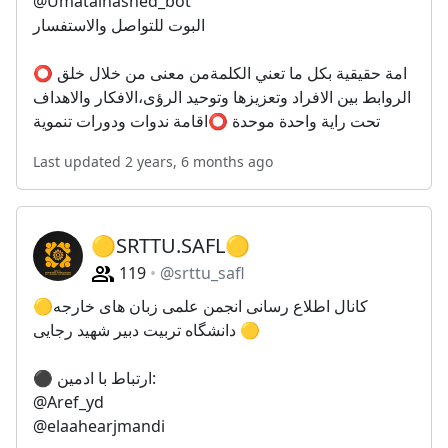
@Umatalhashed_bot
البوت للتواصل والاستفسار
⭕ امة حقيقية بكل ما تعني الكلمةمن معنى من خلال خلق
الروابط بين الافراد وتعزيزها وتوحيد الرؤى،الافكار والاهداف
تحت راية واحدة موحدة ⭕اقامة ندوات ودورات تنموية
Last updated 2 years, 6 months ago
🟡SRTTU.SAFL🟡
119
@srttu_safl
🟡کانال اطلاع رسانی انجمن علمی زبان های خارجه
دانشگاه تربیت دبیر شهید رجایی 🟡
⚫ ارتباط با ادمین:
@Aref_yd
@elaahearjmandi