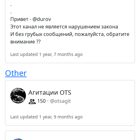
.
.
Привет - @durov
Этот канал не является нарушением закона
И без грубых сообщений, пожалуйста, обратите
внимание ??
Last updated 1 year, 7 months ago
Other
Агитации OTS
150
@otsagit
Last updated 1 year, 9 months ago