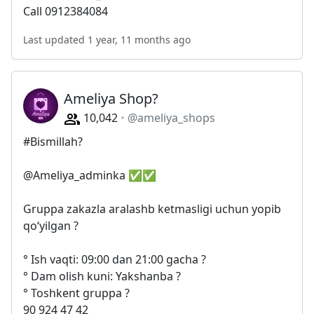
Call 0912384084
Last updated 1 year, 11 months ago
Ameliya Shop?
10,042
@ameliya_shops
#Bismillah?
@Ameliya_adminka ✅✅
Gruppa zakazla aralashb ketmasligi uchun yopib
qoʻyilgan ?
° Ish vaqti: 09:00 dan 21:00 gacha ?
° Dam olish kuni: Yakshanba ?
° Toshkent gruppa ?
90 924 47 42