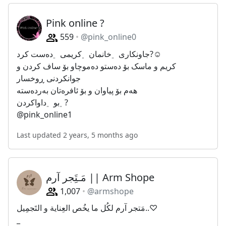
Pink online ?
559
@pink_online0
جاونکاری‌‌ ﮼خانمان‌‌‌ ﮼کریمی‌ ﮼ده‌ست‌ کرد‌?☺️
کریم و ماسک بۆ دەستو دەموچاو بۆ ساف کردن و
جوانکردنی ڕوخسار
هەم بۆ پیاوان و بۆ ئافرەتان بەردەستە
﮼بو‌ ﮼داوا‌کردن‌?
@pink_online1
Last updated 2 years, 5 months ago
مَـتَِجر آرم || Arm Shope
1,007
@armshope
مَتجر آرم لكُل ما يخُص العِناية و التَجمِيل⁦..♡
_