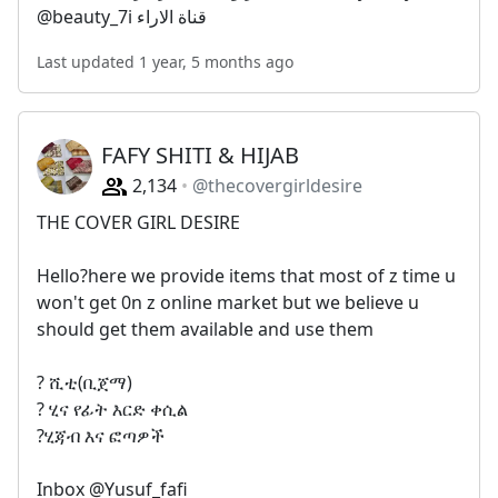
@beauty_7i قناة الاراء
Last updated 1 year, 5 months ago
FAFY SHITI & HIJAB
2,134
@thecovergirldesire
THE COVER GIRL DESIRE
Hello?here we provide items that most of z time u
won't get 0n z online market but we believe u
should get them available and use them
? ሺቲ(ቢጀማ)
? ሂና የፊት እርድ ቀሲል
?ሂጃብ እና ፎጣዎች
Inbox @Yusuf_fafi