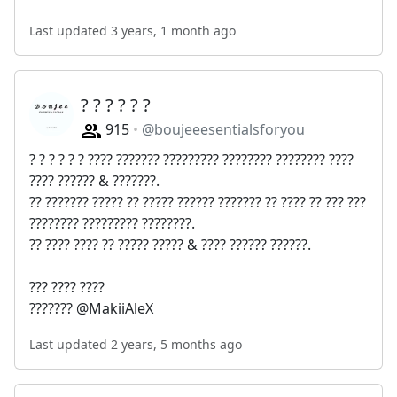
Last updated 3 years, 1 month ago
? ? ? ? ? ?
915
@boujeeesentialsforyou
? ? ? ? ? ? ???? ??????? ????????? ???????? ???????? ????
???? ?????? & ???????.
?? ??????? ????? ?? ????? ?????? ??????? ?? ???? ?? ??? ???
???????? ????????? ????????.
?? ???? ???? ?? ????? ????? & ???? ?????? ??????.
??? ???? ????
??????? @MakiiAleX
Last updated 2 years, 5 months ago