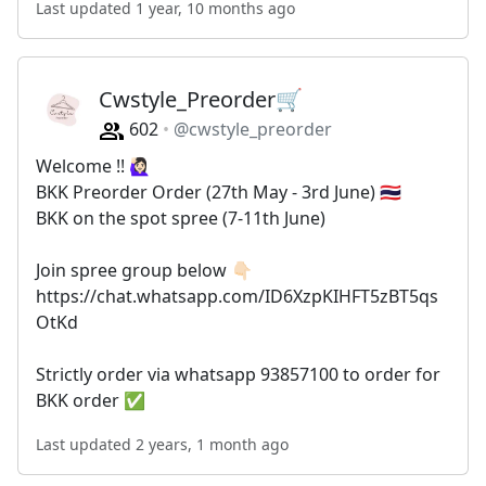
Last updated 1 year, 10 months ago
Cwstyle_Preorder🛒
602
@cwstyle_preorder
Welcome !! 🙋🏻‍♀️
BKK Preorder Order (27th May - 3rd June) 🇹🇭
BKK on the spot spree (7-11th June)
Join spree group below 👇🏻
https://chat.whatsapp.com/ID6XzpKIHFT5zBT5qs
OtKd
Strictly order via whatsapp 93857100 to order for
BKK order ✅
Last updated 2 years, 1 month ago