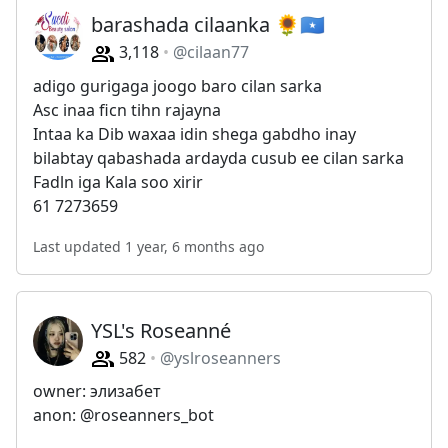
barashada cilaanka 🌻🇸🇴
3,118
@cilaan77
adigo gurigaga joogo baro cilan sarka
Asc inaa ficn tihn rajayna
Intaa ka Dib waxaa idin shega gabdho inay
bilabtay qabashada ardayda cusub ee cilan sarka
Fadln iga Kala soo xirir
61 7273659
Last updated 1 year, 6 months ago
YSL's Roseanné
582
@yslroseanners
owner: элизабет
anon: @roseanners_bot