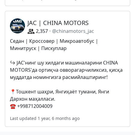
JAC | CHINA MOTORS
2,357
@chinamotors_jac
Седан | Кроссовер | Микроавтобус |
Минитруск | Пискуплар
↪️ JAC'нинг шу хилдаги машиналарини CHINA
MOTORS'да ортиқча овворагарчиликсиз, қисқа
муддатда номингизга расмийлаштиринг!
📍Тошкент шаҳри, Янгиҳаёт тумани, Янги
Дархон маҳалласи.
☎️ +998712004009
Last updated 1 year, 6 months ago