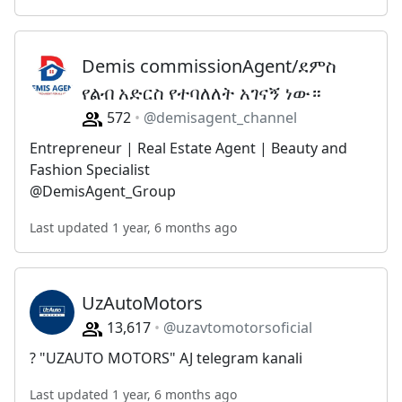
Demis commissionAgent/ደምስ
የልብ አድርስ የተባለለት አገናኝ ነው።
572
@demisagent_channel
Entrepreneur | Real Estate Agent | Beauty and
Fashion Specialist
@DemisAgent_Group
Last updated 1 year, 6 months ago
UzAutoMotors
13,617
@uzavtomotorsoficial
? "UZAUTO MOTORS" AJ telegram kanali
Last updated 1 year, 6 months ago