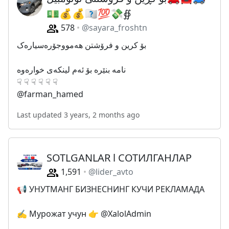
💵💰💰🇺🇸💯💸∯
578
@sayara_froshtn
بۆ کرین و فرۆشتن هەمووجۆرەسیارەک
نامە بنێرە بۆ ئەم لینکەی خوارەوە
☟ ☟ ☟ ☟ ☟ ☟
@farman_hamed
Last updated 3 years, 2 months ago
SOTLGANLAR l СОТИЛГАНЛАР
1,591
@lider_avto
📢 УНУТМАНГ БИЗНЕСНИНГ КУЧИ РЕКЛАМАДА
✍️ Мурожат учун 👉 @XalolAdmin