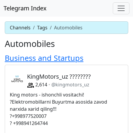
Telegram Index
Channels
Tags
Automobiles
Automobiles
Business and Startups
KingMotors_uz ????????
2,614
@kingmotors_uz
King motors - ishonchli vositachi!
?Elektromobillarni Buyurtma asosida zavod
narxida xarid qiling!!!
?+998977520007
? +998941264744