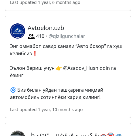
Last updated 1 year, 6 months ago
Avtoelon.uzb
410
@qizilgunchalar
Энг оммабоп савдо канали “Авто бозор” га хуш
келибсиз❗️
Эълон бериш учун 👉 @Asadov_Husniddin га
ёзинг
🌀 Биз билан уйдан ташқарига чиқмай
автомобиль сотинг ёки харид қилинг!
Last updated 1 year, 10 months ago
بۆ کڕین و فرۆشتنی ئۆتۆمبێل🚗🚘🚙