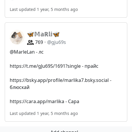
Last updated 1 year, 5 months ago
🦋𝕄𝕒ℝ𝕝𝕚🦋
769
@gju69s
@MarleLan - лс
https://t.me/gJu69S/1691?single - прайс
https://bsky.app/profile/marlika7.bsky.social -
блюскай
https://cara.app/marlika - Сара
Last updated 1 year, 5 months ago