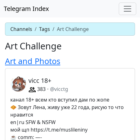
Telegram Index
Channels
Tags
Art Challenge
Art Challenge
Art and Photos
vicc 18+
383
@vicctg
канал 18+ всем кто вступил дам по жопе
🧇 Зовут Лена, живу уже 22 года, рисую то что
нравится
en|ru SFW & NSFW
мой щп https://t.me/muslileniny
☕️ comm: —-