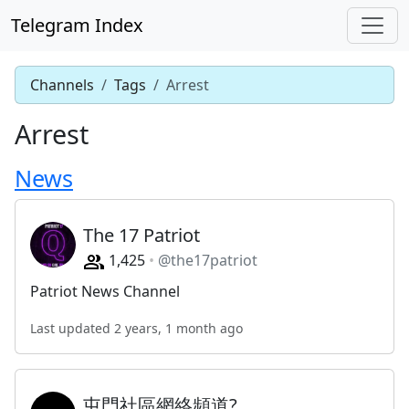
Telegram Index
Channels
Tags
Arrest
Arrest
News
The 17 Patriot
1,425
@the17patriot
Patriot News Channel
Last updated 2 years, 1 month ago
屯門社區網絡頻道?