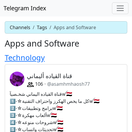
Telegram Index
Channels
Tags
Apps and Software
Apps and Software
Technology
قناة القياده أليماني
106
@asamhmhaosh77
قناة القياده اليماني شخـصيآꪝ🇾🇪
1⃣-☆‏كل ما يخص الهكرز واحتراف التقنيةꪝ🇾🇪
2⃣-☆‏برامج وتطبيقاتꪝ🇾🇪
3⃣-☆‏ألعاب مهكرةꪝ🇾🇪
4⃣-☆‏شروحات منوعهꪝ🇾🇪
5⃣-☆‏تحديثات واتسابꪝ🇾🇪