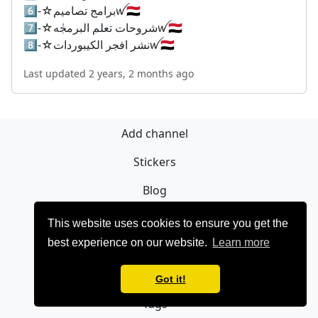
6⃣-☆‏برامج تصاميمꪝ🇾🇪
7⃣-☆‏شروحات تعلم البرمجٰهꪝ🇾🇪
8⃣-☆‏نشر افجر الكيبورداتꪝ🇾🇪
Last updated 2 years, 2 months ago
Add channel
Stickers
Blog
Sign Up
This website uses cookies to ensure you get the
best experience on our website.
Learn more
Privacy policy
Contact
Got it!
Tags