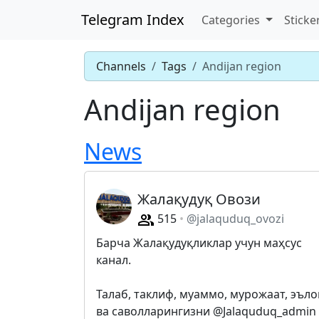
Telegram Index
Categories
Sticke
Channels
Tags
Andijan region
Andijan region
News
Жалақудуқ Овози
515
@jalaquduq_ovozi
Барча Жалақудуқликлар учун маҳсус
канал.
Талаб, таклиф, муаммо, мурожаат, эъло
ва саволларингизни @Jalaquduq_admin