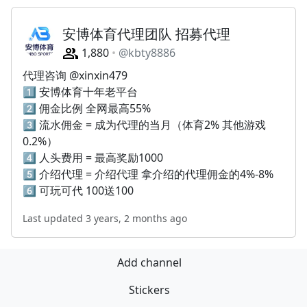
安博体育代理团队 招募代理
1,880
@kbty8886
代理咨询 @xinxin479
1️⃣ 安博体育十年老平台
2️⃣ 佣金比例 全网最高55%
3️⃣ 流水佣金 = 成为代理的当月（体育2% 其他游戏
0.2%）
4️⃣ 人头费用 = 最高奖励1000
5️⃣ 介绍代理 = 介绍代理 拿介绍的代理佣金的4%-8%
6️⃣ 可玩可代 100送100
Last updated 3 years, 2 months ago
Add channel
Stickers