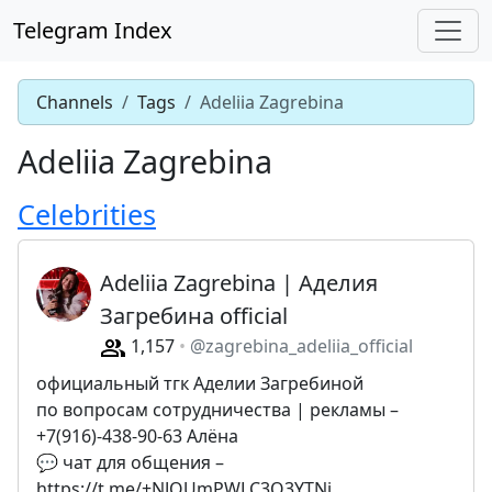
Telegram Index
Channels
Tags
Adeliia Zagrebina
Adeliia Zagrebina
Celebrities
Adeliia Zagrebina | Аделия
Загребина official
1,157
@zagrebina_adeliia_official
официальный тгк Аделии Загребиной
по вопросам сотрудничества | рекламы –
+7(916)-438-90-63 Алёна
💬 чат для общения –
https://t.me/+NJQUmPWLC3Q3YTNi