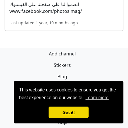
انضموا لنا على صفحتنا على الفيسبوك
www.facebook.com/photosimag/
Last updated 1 year, 10 months ago
Add channel
Stickers
Blog
Sign Up
This website uses cookies to ensure you get the
best experience on our website.
Learn more
Privacy policy
Contact
Got it!
Tags