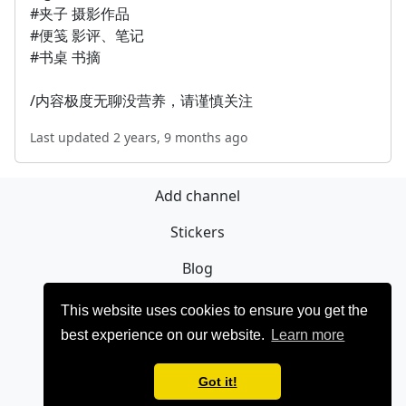
#夹子 摄影作品
#便笺 影评、笔记
#书桌 书摘
/内容极度无聊没营养，请谨慎关注
Last updated 2 years, 9 months ago
Add channel
Stickers
Blog
Sign Up
This website uses cookies to ensure you get the
best experience on our website.
Learn more
Privacy policy
Contact
Got it!