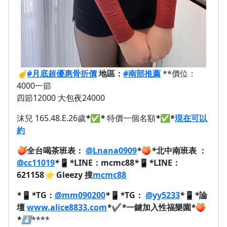
☝️
#月底超優惠骨折價
地區：
#南部推薦
**價位：
4000一節
四節12000 大包夜24000
沫兒 165.48.E.26歲
*
✅
*
特價一個名額
*
✅
*
現在可以
約
🍑
全台喝茶班表：
@Lnana0909
*
🍑
*
北中南班表 ：
@cc11019
*
📱
*
LINE：mcmc88
*
📱
*
LINE：
621158
⭐
Gleezy 搜
mcmc88
*
📱
*
TG：
@mm090200
*
📱
*
TG：
@yy5233
*
📱
*
論
壇
www.alice8833.com
*
✔️
*
一鍵加入性福樂園
*
🍑
*
⬇️
****