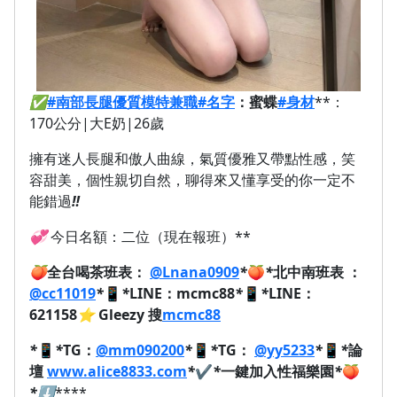
✅
#南部長腿優質模特兼職
#名字
：蜜蝶
#身材
**：
170公分|大E奶|26歲
擁有迷人長腿和傲人曲線，氣質優雅又帶點性感，笑
容甜美，個性親切自然，聊得來又懂享受的你一定不
能錯過
‼️
💞
今日名額：二位（現在報班）**
🍑
全台喝茶班表：
@Lnana0909
*
🍑
*
北中南班表 ：
@cc11019
*
📱
*
LINE：mcmc88
*
📱
*
LINE：
621158
⭐
Gleezy 搜
mcmc88
*
📱
*
TG：
@mm090200
*
📱
*
TG：
@yy5233
*
📱
*
論
壇
www.alice8833.com
*
✔️
*
一鍵加入性福樂園
*
🍑
*
⬇️
****