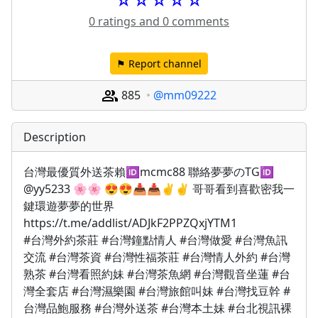
0 ratings and 0 comments
⚑ Report channel
885
@mm09222
Description
台灣最優質外送茶賴🆔mcmc88 聯絡夢夢のTG🆔     
@yy5233 🌸🌸 😍😍📥📥✌️✌️ 哥哥看到喜歡密我一
鍵環遊夢夢的世界 
https://t.me/addlist/ADJkF2PPZQxjYTM1
#台灣外約茶莊 #台灣鐘點情人 #台灣做愛 #台灣魚訊
交流 #台灣茶資 #台灣性福茶莊 #台灣情人外約 #台灣
熟茶 #台灣看照約妹 #台灣茶魚網 #台灣觀音坐蓮 #台
灣全套店 #台灣濕樂園 #台灣旅館叫妹 #台灣找豆幹 #
台灣品鮑服務 #台灣外送茶 #台灣本土妹 #台北視訊裸