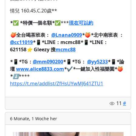
情兒 160.45.C.20歲**
*
✅
*特價一個名額
*
✅
***
現在可以約
🍑
全台喝茶班表：
@Lnana0909
*
🍑
*
北中南班表 ：
@cc11019
*
📱
*
LINE：mcmc88
*
📱
*
LINE：
621158
⭐
Gleezy 搜
mcmc88
*
📱
*
TG：
@mm090200
*
📱
*
TG：
@yy5233
*
📱
*
論
壇
www.alice8833.com
*
✔️
*
一鍵加入性福樂園
*
🍑
*
⬇️
****
https://t.me/addlist/ZfHsUYwMJ641ZTU1
11
#
6 Monate, 1 Woche her