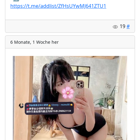
https://t.me/addlist/ZfHsUYwMJ641ZTU1
19
#
6 Monate, 1 Woche her