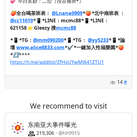
💞
今日名額：二位（現在報班
*）
🍑
全台喝茶班表：
@Lnana0909
*
🍑
*
北中南班表 ：
@cc11019
*
📱
*
LINE：mcmc88
*
📱
*
LINE：
621158
⭐
Gleezy 搜
mcmc88
*
📱
*
TG：
@mm090200
*
📱
*
TG：
@yy5233
*
📱
*
論
壇
www.alice8833.com
*
✔️
*
一鍵加入性福樂園
*
🍑
*
⬇️
****
https://t.me/addlist/ZfHsUYwMJ641ZTU1
14
#
We recommend to visit
东南亚大事件曝光
219,306
@hh9915