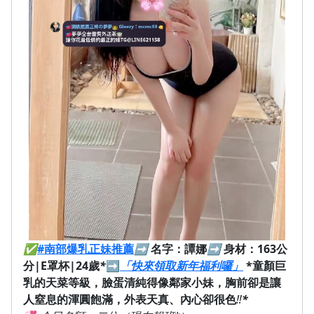
✅
#南部爆乳正妹推薦
➡️
名字：譚娜
➡️
身材：163公
分|E罩杯|24歲
*
➡
「快來領取新年福利囉」
*童顏巨
乳的天菜等級，臉蛋清純得像鄰家小妹，胸前卻是讓
人窒息的渾圓飽滿，外表天真、內心卻很色
‼️
*