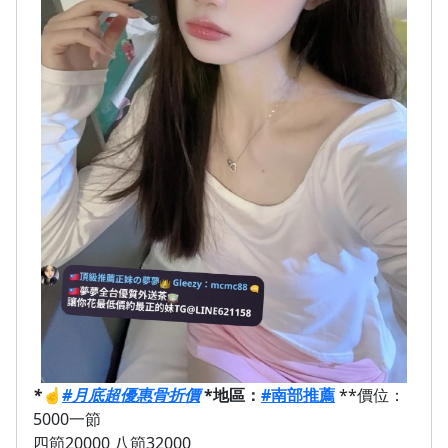
*
☝️
#月底超優惠骨折價
*地區：
#南部推薦
**價位：
5000一節
四節20000 八節32000