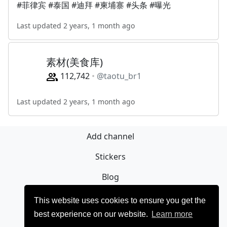
#菲律宾 #泰国 #迪拜 #柬埔寨 #头条 #曝光
Last updated 2 years, 1 month ago
素材(美食库)
112,742
@taotu_br1
Last updated 2 years, 1 month ago
Add channel
Stickers
Blog
Registrieren
This website uses cookies to ensure you get the
best experience on our website.
Learn more
Privacy policy