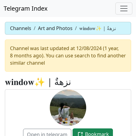
Telegram Index
Channels
Art and Photos
𝐰𝐢𝐧𝐝𝐨𝐰✨ | نزهةٌ
Channel was last updated at 12/08/2024 (1 year,
8 months ago). You can use search to find another
similar channel
𝐰𝐢𝐧𝐝𝐨𝐰✨ | نزهةٌ
Bookmark
Open in telegram