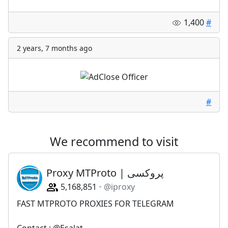
1,400
#
2 years, 7 months ago
#
We recommend to visit
Proxy MTProto | پروکسی
5,168,851
@iproxy
FAST MTPROTO PROXIES FOR TELEGRAM