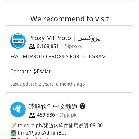
We recommend to visit
Proxy MTProto | پروکسی
5,168,851
@iproxy
FAST MTPROTO PROXIES FOR TELEGRAM
Contact : @Esalat
Last updated 2 years, 8 months ago
破解软件中文频道 🅥
459,536
@pjapk
📝 telegra.ph/频道内软件使用说明-09-30
👨‍💻 t.me/PJapkAdminBot