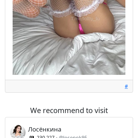
#
We recommend to visit
Лосёнкина
230,227
@losenok95