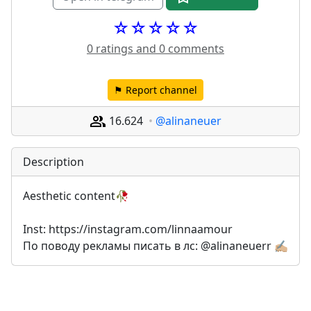
☆☆☆☆☆
0 ratings and 0 comments
⚑ Report channel
16.624
@alinaneuer
Description
Aesthetic content🥀
Inst: https://instagram.com/linnaamour
По поводу рекламы писать в лс: @alinaneuerr ✍🏼