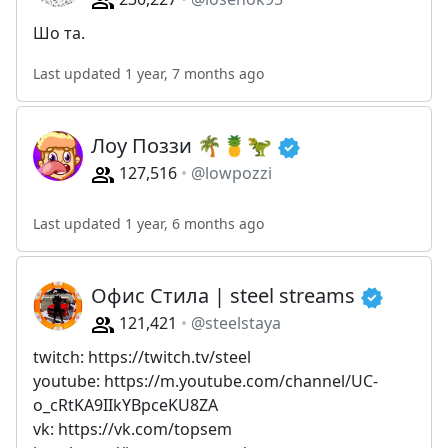
Шо та.
Last updated 1 year, 7 months ago
Лоу Поззи 🌴🍍🦖
127,516
@lowpozzi
Last updated 1 year, 6 months ago
Офис Стила | steel streams
121,421
@steelstaya
twitch: https://twitch.tv/steel
youtube: https://m.youtube.com/channel/UC-
o_cRtKA9IIkYBpceKU8ZA
vk: https://vk.com/topsem