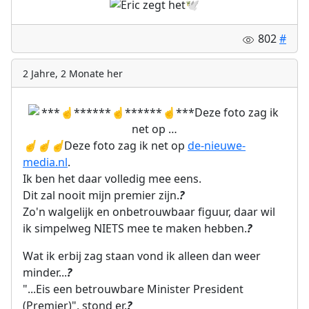
802
#
2 Jahre, 2 Monate her
☝️
☝️
☝️
Deze foto zag ik net op
de-nieuwe-
media.nl
.
Ik ben het daar volledig mee eens.
Dit zal nooit mijn premier zijn.
?
Zo'n walgelijk en onbetrouwbaar figuur, daar wil
ik simpelweg NIETS mee te maken hebben.
?
Wat ik erbij zag staan vond ik alleen dan weer
minder...
?
"...Eis een betrouwbare Minister President
(Premier)", stond er.
?