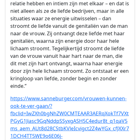
relatie hebben en intiem zijn met elkaar – en dat is
niet alleen als ze de liefde bedrijven, maar in alle
situaties waar ze energie uitwisselen – dan
stroomt de liefde vanuit de genitaliën van de man
naar de vrouw. Zij ontvangt deze liefde met haar
genitaliën, waarna zijn energie door haar hele
lichaam stroomt. Tegelijkertijd stroomt de liefde
van de vrouw vanuit haar hart naar de man, die
dit met zijn hart ontvangt, waarna haar energie
door zijn hele lichaam stroomt. Zo ontstaat er een
kringloop van liefde, zonder begin en zonder
einde.”
https://www.sanneburger.com/vrouwen-kunnen-
ook-te-ver-gaan/?
fbclid=IwZXh0bgNhZW0CMTEAAR3AERqXokTf7VXt
PGyG1Jiasc9GqNddpSSyxgASH5C4edur8t_q1qaV5
ms_aem_AUt8d28CStbKVleIcvigct2Z4wYGx_cfJXXr7
1DCH4TT5WE9o6E06j-