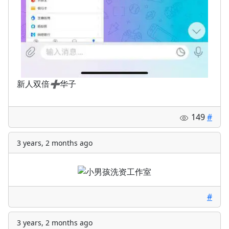
新人双倍
➕
华子
149
#
3 years, 2 months ago
#
3 years, 2 months ago