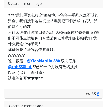
3 years, 1 month ago
*
?
*?
我们黑资包括(诈骗赌博)
?
?
等等- -系列来之不明的
资金。我们接手这些资金从黑资把它们换成白资
?
。我
们是不亏的
?
?
为什么说先让你发口令
?
我们必须确保你的钱是白资
?
我
们不可能直接给你口令然后你在拿我们的钱给我们
?
为
什么要这个样子呢
?
你赚钱我也赚钱合作共赢! ! !
?
?
?
?
?
?
?
?
?
?
唯一客服：
@XiaoNanHai880
双向联系：
@xnh888bot
?
?
已经一个月没有改名换姓
以及（ID）上面可查
?
认准等花开
❤️
❤️
❤️
**
68
#
3 years, 2 months ago