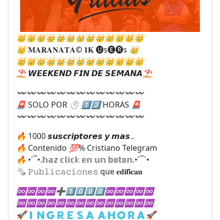
👑
👑
👑
👑
👑
👑
👑
👑
👑
👑
👑
👑
👑
👑
𝐌𝐀𝐑𝐀𝐍𝐀𝐓𝐀
©️
𝟏𝐊 🅤s🅔🅡s
👑
👑
👑
👑
👑
👑
👑
👑
👑
👑
👑
👑
👑
👑
⛱
𝙒𝙀𝙀𝙆𝙀𝙉𝘿 𝙁𝙄𝙉 𝘿𝙀 𝙎𝙀𝙈𝘼𝙉𝘼
⛱
〰
〰
〰
〰
〰
〰
〰
〰
〰
〰
〰
〰
〰
🚨
SOLO POR
⏱
1️⃣
2️⃣
HORAS
🚨
〰
〰
〰
〰
〰
〰
〰
〰
〰
〰
〰
〰
〰
🔥
1000 𝙨𝙪𝙨𝙘𝙧𝙞𝙥𝙩𝙤𝙧𝙚𝙨 𝙮 𝙢𝙖𝙨..
🔥
Contenido
💯
% Cristiano Telegram
🔥
•´¯•.𝕙𝕒𝕫 𝕔𝕝𝕚𝕔𝕜 𝕖𝕟 𝕦𝕟 𝕓𝕠𝕥𝕠𝕟.•´¯`•
🗞
𝙿𝚞𝚋𝚕𝚒𝚌𝚊𝚌𝚒𝚘𝚗𝚎𝚜 que 𝐞𝐝𝐢𝐟𝐢𝐜𝐚𝐧
♾
♾
♾
♾
➕
1⃣
0⃣
0⃣
0⃣
♾
♾
♾
♾
♾
♾
♾
♾
♾
♾
♾
♾
♾
♾
♾
♾
♾
♾
♾
🚀
🇮‌🇳‌🇬‌🇷‌🇪‌🇸‌🇦‌ 🇦‌🇭‌🇴‌🇷‌🇦‌
🚀