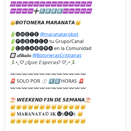
♾
♾
♾
♾
♾
♾
♾
♾
♾
♾
♾
♾
♾
♾
♾
♾
♾
♾
➕
1⃣
0⃣
0⃣
0⃣
♾
♾
♾
♾
♾
👑
𝘽𝙊𝙏𝙊𝙉𝙀𝙍𝘼 𝙈𝘼𝙍𝘼𝙉𝘼𝙏𝘼
👑
🔋
🅤🅝🅔🅣🅔
@maranatarobot
🔋
🅟🅤🅑🅛🅘🅒🅐 tu Grupo/Canal
🔋
🅒🅞🅛🅐🅑🅞🅡🅐 en la Comunidad
🔲
𝐚𝐟𝐢𝐥𝐢𝐚𝐝𝐨
@BotonerasCristianas
🏃‍♂
•.¸♡ ¿ℚ𝕦𝕖 𝔼𝕤𝕡𝕖𝕣𝕒𝕤? ♡¸.•
🏃‍♂
〰
〰
〰
〰
〰
〰
〰
〰
〰
〰
〰
〰
〰
🚨
SOLO POR
⏱
1️⃣
2️⃣
HORAS
🚨
〰
〰
〰
〰
〰
〰
〰
〰
〰
〰
〰
〰
〰
⛱
𝙒𝙀𝙀𝙆𝙀𝙉𝘿 𝙁𝙄𝙉 𝘿𝙀 𝙎𝙀𝙈𝘼𝙉𝘼
⛱
👑
👑
👑
👑
👑
👑
👑
👑
👑
👑
👑
👑
👑
👑
𝐌𝐀𝐑𝐀𝐍𝐀𝐓𝐀
©️
𝟏𝐊 🅤s🅔🅡s
👑
👑
👑
👑
👑
👑
👑
👑
👑
👑
👑
👑
👑
👑