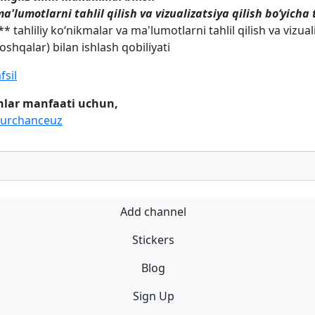
a'lumotlarni tahlil qilish va vizualizatsiya qilish boʻyicha
** tahliliy koʻnikmalar va ma'lumotlarni tahlil qilish va vizual
oshqalar) bilan ishlash qobiliyati
fsil
hlar manfaati uchun,
urchanceuz
Add channel
Stickers
Blog
Sign Up