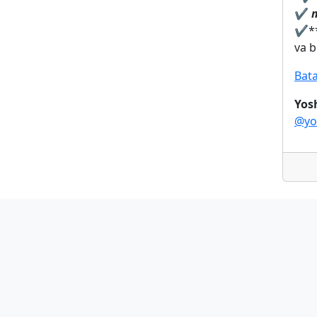
✔️
m
✔️
*
va b
Bata
Yos
@yo