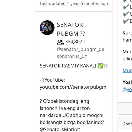
Last updated 1 year, 5 months ago
✔️
L
✔️
O
✔️
D
SENATOR
PUBGM ??
Kurs
ham 
334,807
@senator_pubgm_de
Men
senatorus_uz
qili
SENATOR RASMIY KANALI.✅??
Mur
- ?YouTube:
Yos
youtube.com//senatorpubgm
@yo
? O'zbekistondagi eng
ishonchli va eng arzon
narxlarda UC sotib olmoqchi
bo'lsangiz bizga bog'laning:?
2 ye
@SenatorsMarket