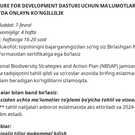
URE FOR DEVELOPMENT DASTURI UCHUN MA'LUMOTLARN
DA ONLAYN KO'NGILLILIK
uddat:
7-fevral
omiyligi: 4 hafta
: haftasiga 16-20 soat
ukofot: topshiriqni bajarganingizdan soʻng siz Birlashgan Mil
formasidan sertifikatga ega boʻlasiz
onal Biodiversity Strategies and Action Plan (NBSAP) jamoasi
ta tadqiqotini tahlil qildi va soʻrovlar asosida brifing eslat
am beradigan koʻngillilarni izlamoqda.
lar bilan band boʻlasiz:
sizdan uchta ma'lumotlar toʻplami boʻyicha tahlil va vizual
** tahlil natijalari axborot eslatmasida aks ettiriladi va 2
im etiladi.
blar:
ingliz tilini mukammal bilish