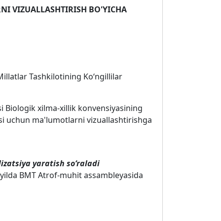
I VIZUALLASHTIRISH BO'YICHA
latlar Tashkilotining Koʻngillilar
 Biologik xilma-xillik konvensiyasining
masi uchun ma'lumotlarni vizuallashtirishga
izatsiya yaratish soʻraladi
024-yilda BMT Atrof-muhit assambleyasida