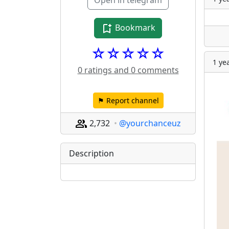
Open in telegram
Bookmark
☆☆☆☆☆
1 ye
0 ratings and 0 comments
⚑ Report channel
2,732
@yourchanceuz
Description