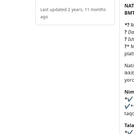
NAT
Last updated 2 years, 11 months
BMT
ago
*
?
M
?
Dav
?
Ish
?
* M
plat
Nati
ikki
yord
Nima
*
✔️
✔️
*
taqd
Tala
*
✔️