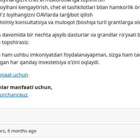
oyihani kengaytirish, chet el tashkilotlari bilan hamkorlik ò
'z loyihangizni OAVlarda tarģibot qilish
oimiy konsultatsiya va muloqot (boshqa turli grantlarga oi
 davomida bir nechta ajoyib dasturlar va grandlar roʻyxati bi
topshirasiz.
 ham ushbu imkoniyatdan foydalanayapman, sizga ham tavs
ngan har qanday investetsiya oʻzini oqlaydi.
ojaat uchun
hlar manfaati uchun,
urchanceuz
ars, 6 months ago