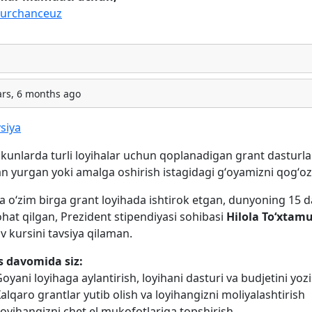
urchanceuz
ars, 6 months ago
siya
kunlarda turli loyihalar uchun qoplanadigan grant dastur
an yurgan yoki amalga oshirish istagidagi gʻoyamizni qogʻ
a oʻzim birga grant loyihada ishtirok etgan, dunyoning 15 d
hat qilgan, Prezident stipendiyasi sohibasi
Hilola Toʻxtam
v kursini tavsiya qilaman.
s davomida siz:
oyani loyihaga aylantirish, loyihani dasturi va budjetini yoz
alqaro grantlar yutib olish va loyihangizni moliyalashtirish
oyihangizni chet el mukofotlariga topshirish