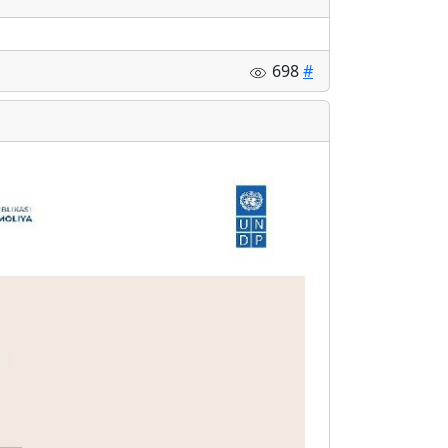
698
#