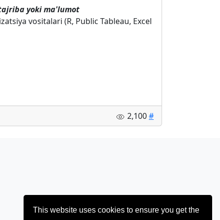
 tajriba yoki ma'lumot
izatsiya vositalari (R, Public Tableau, Excel
2,100
#
This website uses cookies to ensure you get the