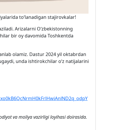
alarida to‘lanadigan stajirovkalar!
ziladi. Arizalarni O‘zbekistonning
chilar bir oy davomida Toshkentda
 tanlab olamiz. Dastur 2024 yil oktabrdan
ydi, unda ishtirokchilar o‘z natijalarini
FLGxo0kB6QcNrmH0kFrlHwiAnlND2q_odpY
yot va moliya vazirligi loyihasi doirasida.