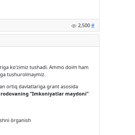
2,500
#
lariga koʻzimiz tushadi. Ammo doim ham
ozga tushurolmaymiz.
an ortiq davlatlariga grant asosida
urodovaning “Imkoniyatlar maydoni”
ishni òrganish