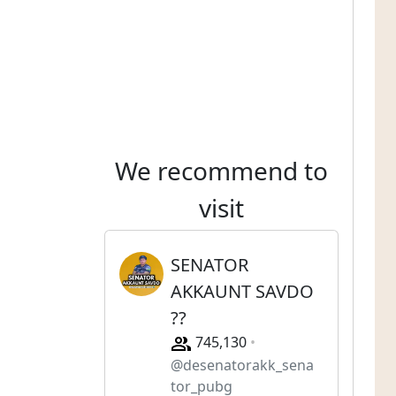
We recommend to
visit
SENATOR
AKKAUNT SAVDO
??
745,130
@desenatorakk_sena
tor_pubg