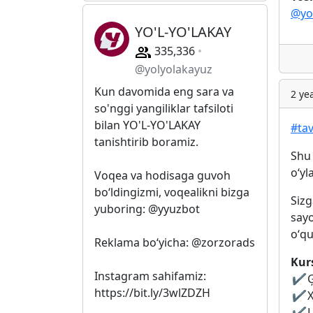
@yo
YO'L-YO'LAKAY
335,336
@yolyolakayuz
Kun davomida eng sara va
2 ye
so'nggi yangiliklar tafsiloti
bilan YO'L-YO'LAKAY
#tav
tanishtirib boramiz.
Shu 
oʻyl
Voqea va hodisaga guvoh
bo‘ldingizmi, voqealikni bizga
Sizg
yuboring: @yyuzbot
sayo
oʻqu
Reklama bo‘yicha: @zorzorads
Kur
Instagram sahifamiz:
✔️
Ģ
https://bit.ly/3wlZDZH
✔️
X
✔️
L