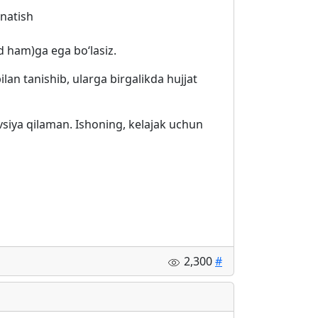
rnatish
d ham)ga ega boʻlasiz.
lan tanishib, ularga birgalikda hujjat
iya qilaman. Ishoning, kelajak uchun
2,300
#