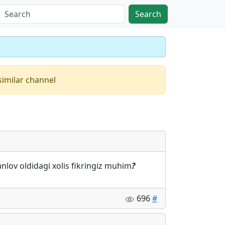
Search
similar channel
anlov oldidagi xolis fikringiz muhim
?
696
#