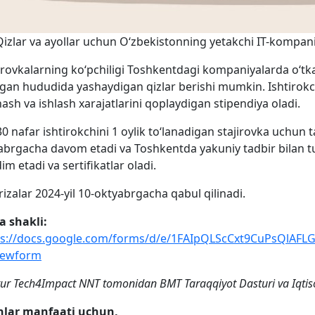
izlar va ayollar uchun O‘zbekistonning yetakchi IT-kompaniy
irovkalarning ko‘pchiligi Toshkentdagi kompaniyalarda o‘tka
lgan hududida yashaydigan qizlar berishi mumkin. Ishtirok
ash va ishlash xarajatlarini qoplaydigan stipendiya oladi.
30 nafar ishtirokchini 1 oylik to‘lanadigan stajirovka uchun
brgacha davom etadi va Toshkentda yakuniy tadbir bilan tuga
im etadi va sertifikatlar oladi.
rizalar 2024-yil 10-oktyabrgacha qabul qilinadi.
a shakli:
ps://docs.google.com/forms/d/e/1FAIpQLScCxt9CuPsQlA
iewform
ur Tech4Impact NNT tomonidan BMT Taraqqiyot Dasturi va Iqtisodi
hlar manfaati uchun,