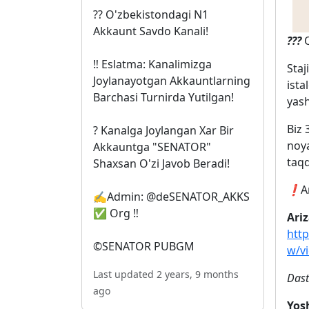
?? O'zbekistondagi N1
Akkaunt Savdo Kanali!
??‍?
Q
‼️ Eslatma: Kanalimizga
Staj
Joylanayotgan Akkauntlarning
ista
Barchasi Turnirda Yutilgan!
yash
Biz 
? Kanalga Joylangan Xar Bir
noya
Akkauntga "SENATOR"
taqd
Shaxsan O'zi Javob Beradi!
❗️
A
✍️Admin: @deSENATOR_AKKS
✅ Org ‼
Ariz
htt
©️SENATOR PUBGM
w/v
Last updated 2 years, 9 months
Dast
ago
Yos