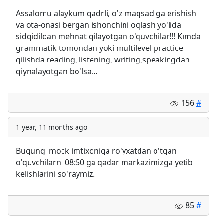
Assalomu alaykum qadrli, o'z maqsadiga erishish
va ota-onasi bergan ishonchini oqlash yo'lida
sidqidildan mehnat qilayotgan o'quvchilar!!! Kımda
grammatik tomondan yoki multilevel practice
qilishda reading, listening, writing,speakingdan
qiynalayotgan bo'lsa…
156
#
1 year, 11 months ago
Bugungi mock imtixoniga ro'yxatdan o'tgan
o'quvchilarni 08:50 ga qadar markazimizga yetib
kelishlarini so'raymiz.
85
#