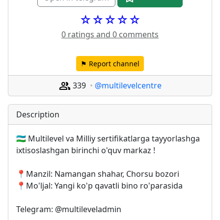
☆☆☆☆☆
0 ratings and 0 comments
⚑ Report channel
339
@multilevelcentre
Description
🇺🇿 Multilevel va Milliy sertifikatlarga tayyorlashga 
ixtisoslashgan birinchi o'quv markaz !
📍Manzil: Namangan shahar, Chorsu bozori
📍Mo'ljal: Yangi ko'p qavatli bino ro'parasida
Telegram: @multileveladmin