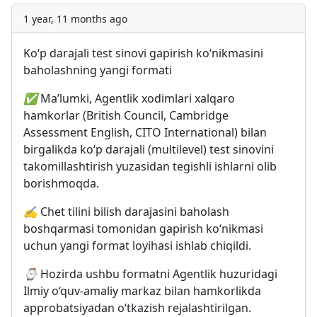
1 year, 11 months ago
Ko‘p darajali test sinovi gapirish ko‘nikmasini
baholashning yangi formati
✅
Ma’lumki, Agentlik xodimlari xalqaro
hamkorlar (British Council, Cambridge
Assessment English, CITO International) bilan
birgalikda ko‘p darajali (multilevel) test sinovini
takomillashtirish yuzasidan tegishli ishlarni olib
borishmoqda.
✍️
Chet tilini bilish darajasini baholash
boshqarmasi tomonidan gapirish ko‘nikmasi
uchun yangi format loyihasi ishlab chiqildi.
⌚️
Hozirda ushbu formatni Agentlik huzuridagi
Ilmiy o‘quv-amaliy markaz bilan hamkorlikda
approbatsiyadan o‘tkazish rejalashtirilgan.