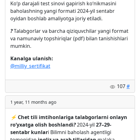
Ko‘p darajali test sinovi gapirish ko‘nikmasini
baholashning yangi formati 2024-yil sentabr
oyidan boshlab amaliyotga joriy etiladi.
?
Talabgorlar va barcha qiziquvchilar yangi format
va namunaviy topshiriqlar (pdf) bilan tanishishlari
mumkin.
Kanalga ulanish:
@milliy_sertifikat
107
#
1 year, 11 months ago
⚡️
Chet tili imtihonlariga talabgorlarni onlayn
ro‘yxatga olish boshlandi
?
2024-yil
27–29-
sentabr kunlar
i Bilimni baholash agentligi
tomonidan
ingliz va arab tillaridan
malaka