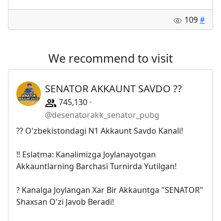
109
#
We recommend to visit
SENATOR AKKAUNT SAVDO ??
745,130
@desenatorakk_senator_pubg
?? O'zbekistondagi N1 Akkaunt Savdo Kanali!
‼️ Eslatma: Kanalimizga Joylanayotgan
Akkauntlarning Barchasi Turnirda Yutilgan!
? Kanalga Joylangan Xar Bir Akkauntga "SENATOR"
Shaxsan O'zi Javob Beradi!