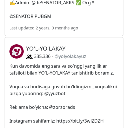
✍️Admin: @deSENATOR_AKKS ✅ Org ‼
©️SENATOR PUBGM
Last updated 2 years, 9 months ago
YO'L-YO'LAKAY
335,336
@yolyolakayuz
Kun davomida eng sara va so'nggi yangiliklar
tafsiloti bilan YO'L-YO'LAKAY tanishtirib boramiz.
Voqea va hodisaga guvoh bo‘ldingizmi, voqealikni
bizga yuboring: @yyuzbot
Reklama bo‘yicha: @zorzorads
Instagram sahifamiz: https://bit.ly/3wlZDZH