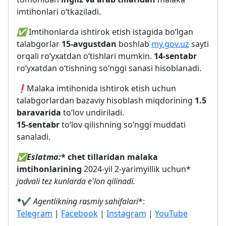
imtihonlari o‘tkaziladi.
✅
Imtihonlarda ishtirok etish istagida bo‘lgan
talabgorlar
15-avgustdan
boshlab
my.gov.uz
sayti
orqali ro‘yxatdan o‘tishlari mumkin.
14-sentabr
ro‘yxatdan o‘tishning so‘nggi sanasi hisoblanadi.
❗️
Malaka imtihonida ishtirok etish uchun
talabgorlardan bazaviy hisoblash miqdorining
1.5
baravarida
to‘lov undiriladi.
15-sentabr
to‘lov qilishning so‘nggi muddati
sanaladi.
✅
Eslatma:
* chet tillaridan malaka
imtihonlarining
2024-yil 2-yarimyillik uchun*
jadvali tez kunlarda e'lon qilinadi.
*
✔️
Agentlikning rasmiy sahifalari
*:
Telegram
|
Facebook
|
Instagram
|
YouTube