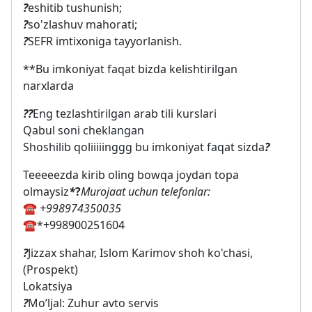
?
eshitib tushunish;
?
so'zlashuv mahorati;
?
SEFR imtixoniga tayyorlanish.
**Bu imkoniyat faqat bizda kelishtirilgan
narxlarda
?‍?
Eng tezlashtirilgan arab tili kurslari
Qabul soni cheklangan
Shoshilib qoliiiiinggg bu imkoniyat faqat sizda
?
Teeeeezda kirib oling bowqa joydan topa
olmaysiz
*
?
Murojaat uchun telefonlar:
☎️
+998974350035
☎️
*+998900251604
?️
Jizzax shahar, Islom Karimov shoh ko'chasi,
(Prospekt)
Lokatsiya
?
Mo’ljal: Zuhur avto servis