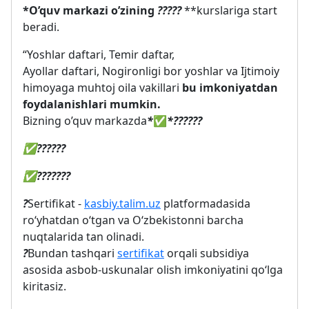
*O’quv markazi o’zining
?
?
?
?
?
**kurslariga start
beradi.
“Yoshlar daftari, Temir daftar,
Ayollar daftari, Nogironligi bor yoshlar va Ijtimoiy
himoyaga muhtoj oila vakillari
bu imkoniyatdan
foydalanishlari mumkin.
Bizning o’quv markazda
*
✅
*?
?
?
?
?
?
✅
?
?
?
?
?
?
✅
?
?
?
?
?
?
?
?
Sertifikat -
kasbiy.talim.uz
platformadasida
roʻyhatdan oʻtgan va Oʻzbekistonni barcha
nuqtalarida tan olinadi.
?
Bundan tashqari
sertifikat
orqali subsidiya
asosida asbob-uskunalar olish imkoniyatini qoʻlga
kiritasiz.