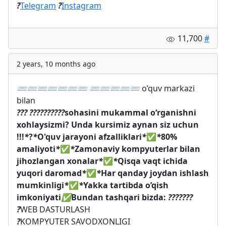
?
Telegram
?
Instagram
11,700
#
2 years, 10 months ago
⌨️
⌨️
⌨️
⌨️
⌨️
⌨️
⌨️
⌨️
⌨️
⌨️
⌨️
⌨️
o’quv markazi
bilan
?
?
?
?
?
?
?
?
?
?
?
?
?
sohasini mukammal oʻrganishni
xohlaysizmi? Unda kursimiz aynan siz uchun
!!!
*
?
*
O'quv jarayoni afzalliklari
*
✅
*
80%
amaliyoti
*
✅
*
Zamonaviy kompyuterlar bilan
jihozlangan xonalar
*
✅
*
Qisqa vaqt ichida
yuqori daromad
*
✅
*
Har qanday joydan ishlash
mumkinligi
*
✅
*
Yakka tartibda o’qish
imkoniyati
✅
Bundan tashqari bizda:
?
?
?
?
?
?
?
?
WEB DASTURLASH
?
KOMPYUTER SAVODXONLIGI