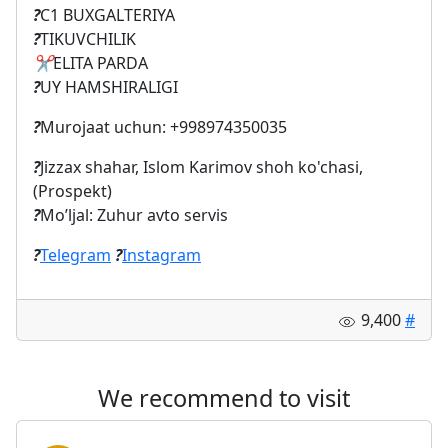
?
C1 BUXGALTERIYA
?
TIKUVCHILIK
✂️
ELITA PARDA
?
UY HAMSHIRALIGI
?
Murojaat uchun: +998974350035
?
Jizzax shahar, Islom Karimov shoh ko'chasi,
(Prospekt)
?
Mo’ljal: Zuhur avto servis
?
Telegram
?
Instagram
9,400
#
We recommend to visit