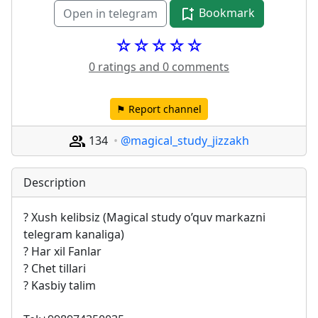
Bookmark
Open in telegram
☆☆☆☆☆
0 ratings and 0 comments
⚑ Report channel
134
@magical_study_jizzakh
Description
? Xush kelibsiz (Magical study o’quv markazni 
telegram kanaliga)
? Har xil Fanlar
? Chet tillari
? Kasbiy talim