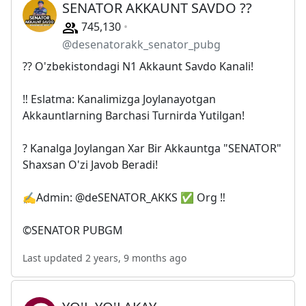
SENATOR AKKAUNT SAVDO ??
745,130
@desenatorakk_senator_pubg
?? O'zbekistondagi N1 Akkaunt Savdo Kanali!
‼️ Eslatma: Kanalimizga Joylanayotgan
Akkauntlarning Barchasi Turnirda Yutilgan!
? Kanalga Joylangan Xar Bir Akkauntga "SENATOR"
Shaxsan O'zi Javob Beradi!
✍️Admin: @deSENATOR_AKKS ✅ Org ‼
©️SENATOR PUBGM
Last updated 2 years, 9 months ago