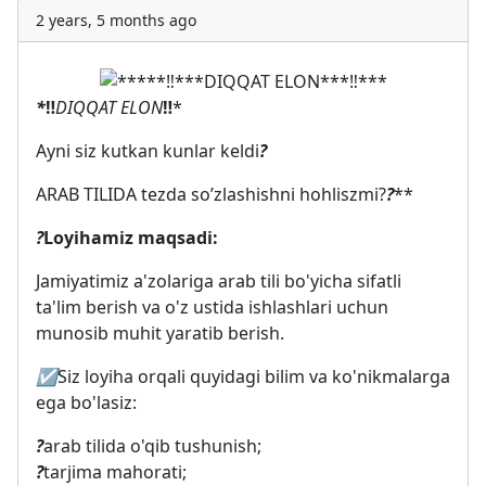
2 years, 5 months ago
*
‼️
DIQQAT ELON
‼️
*
Ayni siz kutkan kunlar keldi
?️
ARAB TILIDA tezda so’zlashishni hohliszmi?
?
**
?
Loyihamiz maqsadi:
Jamiyatimiz a'zolariga arab tili bo'yicha sifatli
ta'lim berish va o'z ustida ishlashlari uchun
munosib muhit yaratib berish.
☑️
Siz loyiha orqali quyidagi bilim va ko'nikmalarga
ega bo'lasiz:
?
arab tilida o'qib tushunish;
?
tarjima mahorati;