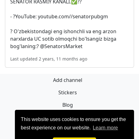
SENATOR RASMIY KANALI.✅??
- ?YouTube: youtube.com//senatorpubgm
? O'zbekistondagi eng ishonchli va eng arzon
narxlarda UC sotib olmoqchi bo'lsangiz bizga
bog'laning:? @SenatorsMarket
Last updated 2 years, 11 months ago
Add channel
Stickers
Blog
Sign Up
This website uses cookies to ensure you get the
best experience on our website.
Learn more
Privacy policy