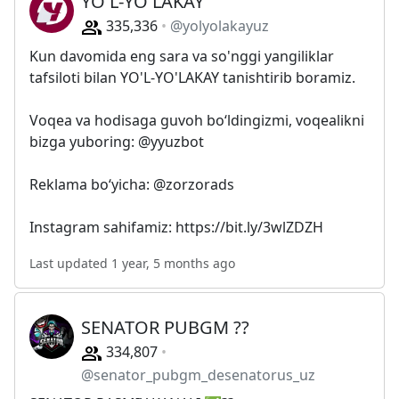
YO'L-YO'LAKAY
335,336
@yolyolakayuz
Kun davomida eng sara va so'nggi yangiliklar
tafsiloti bilan YO'L-YO'LAKAY tanishtirib boramiz.
Voqea va hodisaga guvoh bo‘ldingizmi, voqealikni
bizga yuboring: @yyuzbot
Reklama bo‘yicha: @zorzorads
Instagram sahifamiz: https://bit.ly/3wlZDZH
Last updated 1 year, 5 months ago
SENATOR PUBGM ??
334,807
@senator_pubgm_desenatorus_uz