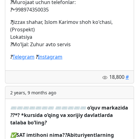
?
Murojaat uchun telefonlar:
?
+998974350035
?
Jizzax shahar, Islom Karimov shoh ko'chasi,
(Prospekt)
Lokatsiya
?
Mo’ljal: Zuhur avto servis
?
Telegram
?
Instagram
18,800
#
2 years, 9 months ago
⌨️
⌨️
⌨️
⌨️
⌨️
⌨️
⌨️
⌨️
⌨️
⌨️
⌨️
⌨️
o’quv markazida
?
?
*
?
*kursida o’qing va xorijiy davlatlarda
talaba bo’ling
?
✅
SAT imtihoni nima?
?
Abituriyentlarning