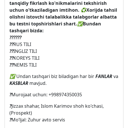
tanqidiy fikrlash ko'nikmalarini tekshirish
uchun o'tkaziladigan imtihon.
♻️
Xorijda tahsil
olishni istovchi talabalikka talabgorlar albatta
bu testni topshirishlari shart.
✅
Bundan
tashqari bizda:
?
?
?
?
?
?
??
RUS TILI
??
INGLIZ TILI
??
KOREYS TILI
??
NEMIS TILI
✅
Undan tashqari biz biladigan har bir
FANLAR
va
KASBLAR
mavjud.
?
Murojaat uchun: +998974350035
?
Jizzax shahar, Islom Karimov shoh ko'chasi,
(Prospekt)
?
Mo’ljal: Zuhur avto servis