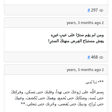
#
297
2 years, 3 months ago
ومن لم يقِم سترًا على عيبِ غيرِه
‏يعِش مستباحَ العِرض منهتكَ السترِ!
#
468
2 years, 3 months ago
**• يَـا بُنـي
بِسم اللّه على رُوحكَ حتى تهدأ، وقلبك حتى يَسكن، وفراغِكَ
حتى يُسد، وشتُاتِكَ حتى يُجمع، وهمكَ حتى يُكشفَ، وغمِكَ
حتى يُزاح، ودينِكَ حتى يُقضى، وحُزنك حتى يَنجلي..**