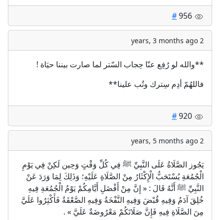
#
956
2 years, 3 months ago
**والله لو رُفِع عنّا حِجاب السّتر لما صارت بيننا حيَاة !
فاللهُمّ أدِم سِترك وتُب علينا**
#
920
2 years, 5 months ago
يَجُوز الصَّلَاةُ عَلَى النَّبِيِّ ﷺ فِي كُلِّ وَقْتٍ وَحِين لَكِنْ فِي يَوْمِ
الْجُمُعَةِ يُسْتَحَبُّ الْإِكْثَارُ مِنْ الصَّلَاةِ عَلَيْهِ؛ وَذَلِكَ لِمَا وَرَدَ عَنْ
النَّبِيِّ ﷺ أَنَّهُ قَالَ : « إِنَّ مِنْ أَفْضَلِ أَيَّامِكُمْ يَوْمُ الْجُمُعَةِ فِيهِ
خُلِقَ آدَمُ وَفِيهِ قُبْضَ وَفِيهِ النَّفْخَةُ وَفِيهِ الصَّعْقَةُ فَأَكْثِرُوا عَلَيَّ
مِنَ الصَّلَاةِ فِيهِ فَإِنَّ صَلَاتَكُمْ مَعْرُوضَةٌ عَلَيَّ » .