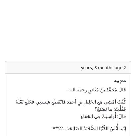
2 years, 3 months ago
**
?
​​°°
قالَ مُحَمَّدُ بْنُ مُناذِرٍ رحمه الله -
كُنْتُ أمْشِي مَعَ الخَلِيلِ بْنِ أحْمَدَ فانْقَطَعَ شِسْعِي فَخَلَعَ نَعْلَهُ
فَقُلْتُ: ما تَصَنْعُ؟
قالَ: أُواسِيكَ فِي الحَفاءِ
ﺇﻧّﻤَﺎ ﺃُﻧْﺲُ ﺍﻟﺪُّﻧْﻴَﺎ الصُّحْبَةُ الصّالِحَة...♡**