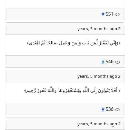
#
551
2 years, 5 months ago
‏﴿وَإِنِّي لَغَفَّارٌ لِّمَن تَابَ وَآمَنَ وَعَمِلَ صَالِحًا ثُمَّ اهْتَدَى﴾
#
546
2 years, 5 months ago
‏﴿ أَفَلَا يَتُوبُونَ إِلَى اللَّهِ وَيَسْتَغْفِرُونَهُ ۚ وَاللَّهُ غَفُورٌ رَّحِيم﴾
#
536
2 years, 5 months ago