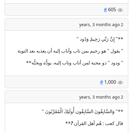
#
605
2 years, 3 months ago
**" إِنَّ رَبِّي رَحِيمٌ وَدُود "
" يقول " هو رحيم بمن تاب وأناب إليه أن يعذبه بعد التوبة
" ودود " ذو محبة لمن أناب وتاب إليه، يودُّه ويحبُّه**
#
1,000
2 years, 3 months ago
**" وَالسَّابِقُونَ السَّابِقُون أُولَئِكَ الْمُقَرَّبُونَ‏ "
قال كعب : هُم أهل القرآن
?
**